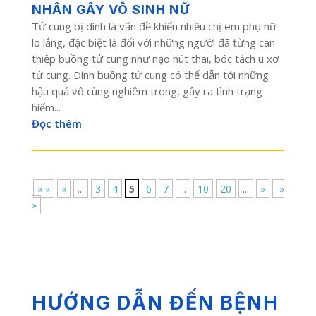
NHÂN GÂY VÔ SINH NỮ
Tử cung bị dính là vấn đề khiến nhiều chị em phụ nữ
lo lắng, đặc biệt là đối với những người đã từng can
thiệp buồng tử cung như nạo hút thai, bóc tách u xơ
tử cung. Dính buồng tử cung có thể dẫn tới những
hậu quả vô cùng nghiêm trọng, gây ra tình trạng
hiếm...
Đọc thêm
« «
«
...
3
4
5
6
7
...
10
20
...
»
»
»
HƯỚNG DẪN ĐẾN BỆNH