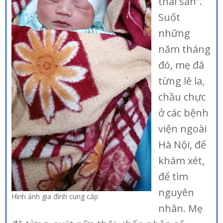
thai sản”.
Suốt
những
năm tháng
đó, mẹ đã
từng lê la,
chầu chực
ở các bệnh
viện ngoài
Hà Nội, để
khám xét,
để tìm
nguyên
Hình ảnh gia đình cung cấp
nhân. Mẹ