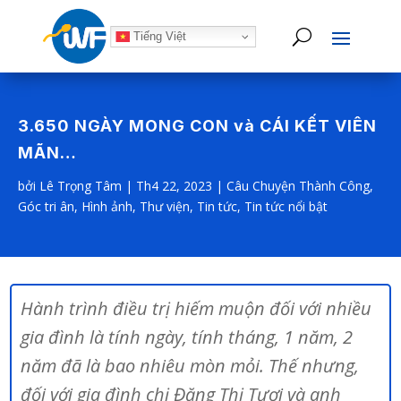
Tiếng Việt
3.650 NGÀY MONG CON và CÁI KẾT VIÊN
MÃN…
bởi
Lê Trọng Tâm
|
Th4 22, 2023
|
Câu Chuyện Thành Công
,
Góc tri ân
,
Hình ảnh
,
Thư viện
,
Tin tức
,
Tin tức nổi bật
Hành trình điều trị hiếm muộn đối với nhiều
gia đình là tính ngày, tính tháng, 1 năm, 2
năm đã là bao nhiêu mòn mỏi. Thế nhưng,
đối với gia đình chị Đặng Thị Tươi và anh