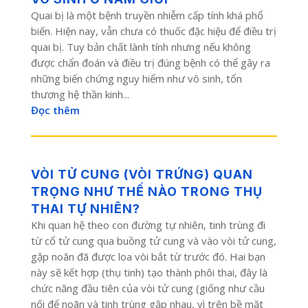
Quai bị là một bệnh truyền nhiễm cấp tính khá phổ
biến. Hiện nay, vẫn chưa có thuốc đặc hiệu để điều trị
quai bị. Tuy bản chất lành tính nhưng nếu không
được chẩn đoán và điều trị đúng bệnh có thể gây ra
những biến chứng nguy hiểm như vô sinh, tổn
thương hệ thần kinh...
Đọc thêm
VÒI TỬ CUNG (VÒI TRỨNG) QUAN
TRỌNG NHƯ THẾ NÀO TRONG THỤ
THAI TỰ NHIÊN?
Khi quan hệ theo con đường tự nhiên, tinh trùng đi
từ cổ tử cung qua buồng tử cung và vào vòi tử cung,
gặp noãn đã được loa vòi bắt từ trước đó. Hai bạn
này sẽ kết hợp (thụ tinh) tạo thành phôi thai, đây là
chức năng đầu tiên của vòi tử cung (giống như cầu
nối để noãn và tinh trùng gặp nhau, vì trên bề mặt