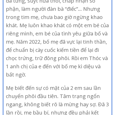
đã từng, suýt nữa thôi, chấp nhận số
phận, làm người đàn bà “điếc”… Nhưng
trong tim mẹ, chưa bao giờ ngừng khao
khát. Mẹ luôn khao khát có một em bé của
riêng mình, em bé của tình yêu giữa bố và
mẹ. Năm 2022, bố mẹ đã vực lại tinh thần,
để chuẩn bị cày cuốc kiếm tiền để lại đi
chọc trứng, trữ đông phôi. Rồi em Thóc và
1 anh chị của e đến với bố mẹ kì diệu và
bất ngờ.
Mẹ biết đến sự có mặt của 2 em sau lần
chuyển phôi đầu tiên. Tâm trạng ngổn
ngang, không biết rõ là mừng hay sợ. Đã 3
lần rồi, mẹ bầu bí, nhưng đều phải kết