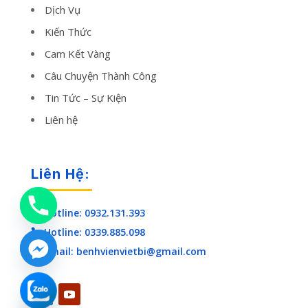
Dịch Vụ
Kiến Thức
Cam Kết Vàng
Câu Chuyện Thành Công
Tin Tức – Sự Kiện
Liên hệ
Liên Hệ:
Hotline: 0932.131.393

Hotline: 0339.885.098

Email: benhvienvietbi@gmail.com

chaty