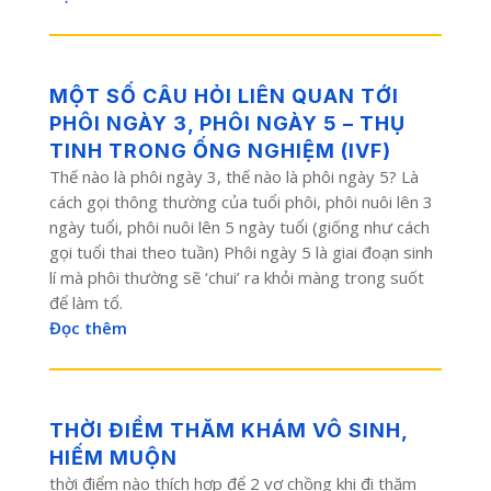
MỘT SỐ CÂU HỎI LIÊN QUAN TỚI
PHÔI NGÀY 3, PHÔI NGÀY 5 – THỤ
TINH TRONG ỐNG NGHIỆM (IVF)
Thế nào là phôi ngày 3, thế nào là phôi ngày 5? Là
cách gọi thông thường của tuổi phôi, phôi nuôi lên 3
ngày tuổi, phôi nuôi lên 5 ngày tuổi (giống như cách
gọi tuổi thai theo tuần) Phôi ngày 5 là giai đoạn sinh
lí mà phôi thường sẽ ‘chui’ ra khỏi màng trong suốt
để làm tổ.
Đọc thêm
THỜI ĐIỂM THĂM KHÁM VÔ SINH,
HIẾM MUỘN
thời điểm nào thích hợp để 2 vợ chồng khi đi thăm