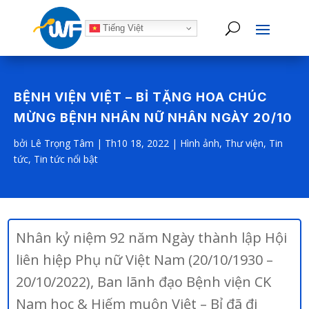
Tiếng Việt
BỆNH VIỆN VIỆT – BỈ TẶNG HOA CHÚC
MỪNG BỆNH NHÂN NỮ NHÂN NGÀY 20/10
bởi
Lê Trọng Tâm
|
Th10 18, 2022
|
Hình ảnh
,
Thư viện
,
Tin
tức
,
Tin tức nổi bật
Nhân kỷ niệm 92 năm Ngày thành lập Hội
liên hiệp Phụ nữ Việt Nam (20/10/1930 –
20/10/2022), Ban lãnh đạo Bệnh viện CK
Nam học & Hiếm muộn Việt – Bỉ đã đi