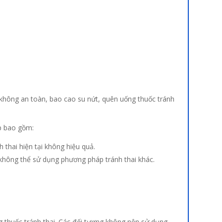
 không an toàn, bao cao su nứt, quên uống thuốc tránh
ấp bao gồm:
thai hiện tại không hiệu quả.
 không thể sử dụng phương pháp tránh thai khác.
g thuốc tránh thai. Các đối tượng không nên sử dụng