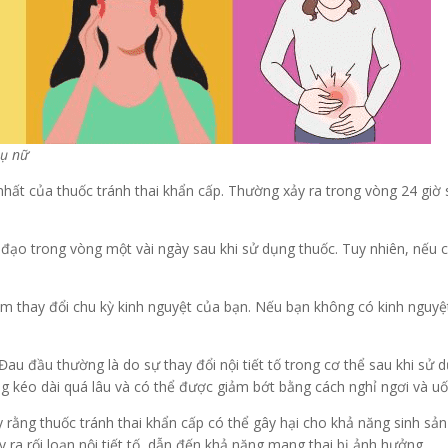
hụ nữ
ất của thuốc tránh thai khẩn cấp. Thường xảy ra trong vòng 24 giờ 
ạo trong vòng một vài ngày sau khi sử dụng thuốc. Tuy nhiên, nếu 
làm thay đổi chu kỳ kinh nguyệt của bạn. Nếu bạn không có kinh nguy
au đầu thường là do sự thay đổi nội tiết tố trong cơ thể sau khi sử d
g kéo dài quá lâu và có thể được giảm bớt bằng cách nghỉ ngơi và u
rằng thuốc tránh thai khẩn cấp có thể gây hại cho khả năng sinh sản 
ra rối loạn nội tiết tố, dẫn đến khả năng mang thai bị ảnh hưởng.