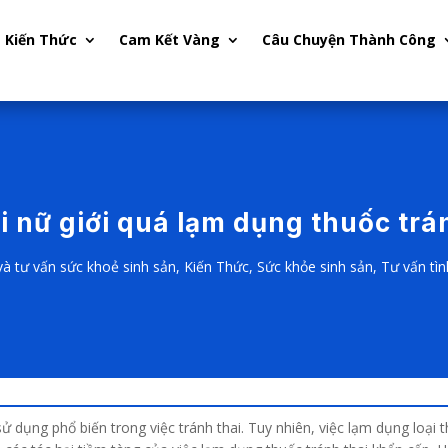
Kiến Thức
Cam Kết Vàng
Câu Chuyện Thành Công
i nữ giới quá lạm dụng thuốc trá
à tư vấn sức khoẻ sinh sản
,
Kiến Thức
,
Sức khỏe sinh sản
,
Tư vấn tì
sử dụng phổ biến trong việc tránh thai. Tuy nhiên, việc lạm dụng loại