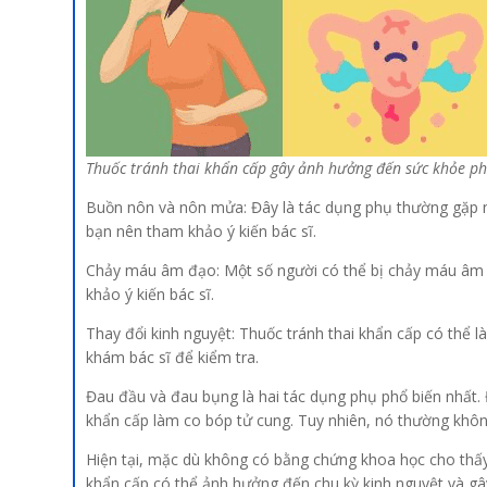
Thuốc tránh thai khẩn cấp gây ảnh hưởng đến sức khỏe p
Buồn nôn và nôn mửa: Đây là tác dụng phụ thường gặp nh
bạn nên tham khảo ý kiến ​​bác sĩ.
Chảy máu âm đạo: Một số người có thể bị chảy máu âm đ
khảo ý kiến ​​bác sĩ.
Thay đổi kinh nguyệt: Thuốc tránh thai khẩn cấp có thể 
khám bác sĩ để kiểm tra.
Đau đầu và đau bụng là hai tác dụng phụ phổ biến nhất. Đ
khẩn cấp làm co bóp tử cung. Tuy nhiên, nó thường khôn
Hiện tại, mặc dù không có bằng chứng khoa học cho thấy 
khẩn cấp có thể ảnh hưởng đến chu kỳ kinh nguyệt và gây 