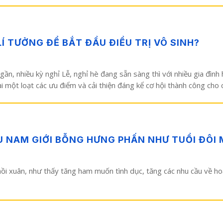
LÍ TƯỞNG ĐỂ BẮT ĐẦU ĐIỀU TRỊ VÔ SINH?
ần, nhiều kỳ nghỉ Lễ, nghỉ hè đang sẵn sàng thì với nhiều gia đình
i một loạt các ưu điểm và cải thiện đáng kể cơ hội thành công cho c
ỀU NAM GIỚI BỖNG HƯNG PHẤN NHƯ TUỔI ĐÔI 
 hồi xuân, như thấy tăng ham muốn tình dục, tăng các nhu cầu về ho