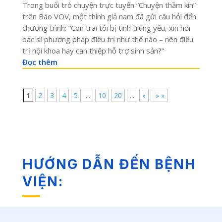
Trong buổi trò chuyện trực tuyến “Chuyện thầm kín”
trên Báo VOV, một thính giả nam đã gửi câu hỏi đến
chương trình: “Con trai tôi bị tinh trùng yếu, xin hỏi
bác sĩ phương pháp điều trị như thế nào – nên điều
trị nội khoa hay can thiệp hỗ trợ sinh sản?”
Đọc thêm
1
2
3
4
5
...
10
20
...
»
» »
HƯỚNG DẪN ĐẾN BỆNH
VIỆN: