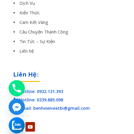
Dịch Vụ
Kiến Thức
Cam Kết Vàng
Câu Chuyện Thành Công
Tin Tức – Sự Kiện
Liên hệ
Liên Hệ:
Hotline: 0932.131.393

Hotline: 0339.885.098

Email: benhvienvietbi@gmail.com

chaty
Hide