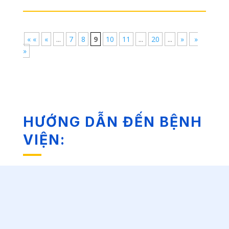
« «
«
...
7
8
9
10
11
...
20
...
»
»
»
HƯỚNG DẪN ĐẾN BỆNH
VIỆN: