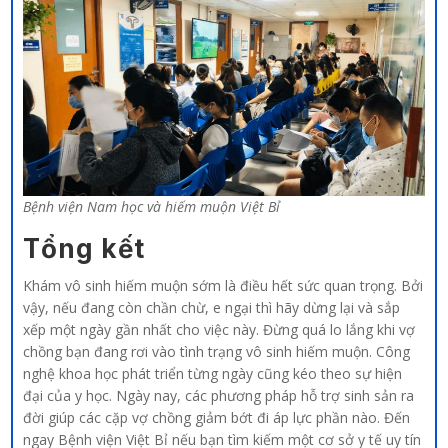
Bệnh viện Nam học và hiếm muộn Việt Bỉ
Tổng kết
Khám vô sinh hiếm muộn sớm là điều hết sức quan trọng. Bởi
vậy, nếu đang còn chần chừ, e ngại thì hãy dừng lại và sắp
xếp một ngày gần nhất cho việc này. Đừng quá lo lắng khi vợ
chồng bạn đang rơi vào tình trạng vô sinh hiếm muộn. Công
nghệ khoa học phát triển từng ngày cũng kéo theo sự hiện
đại của y học. Ngày nay, các phương pháp hỗ trợ sinh sản ra
đời giúp các cặp vợ chồng giảm bớt đi áp lực phần nào. Đến
ngay Bệnh viện Việt Bỉ nếu bạn tìm kiếm một cơ sở y tế uy tín