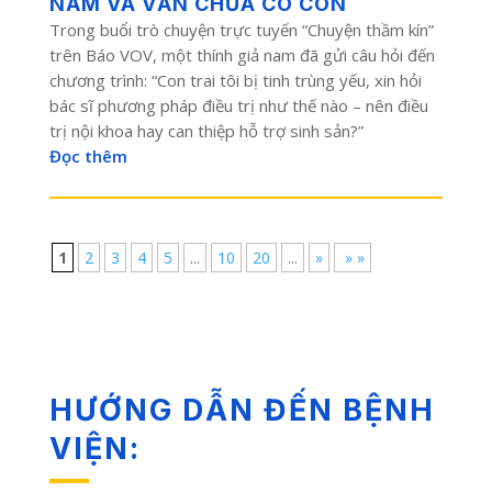
NĂM VÀ VẪN CHƯA CÓ CON
Trong buổi trò chuyện trực tuyến “Chuyện thầm kín”
trên Báo VOV, một thính giả nam đã gửi câu hỏi đến
chương trình: “Con trai tôi bị tinh trùng yếu, xin hỏi
bác sĩ phương pháp điều trị như thế nào – nên điều
trị nội khoa hay can thiệp hỗ trợ sinh sản?”
Đọc thêm
1
2
3
4
5
...
10
20
...
»
» »
HƯỚNG DẪN ĐẾN BỆNH
VIỆN: