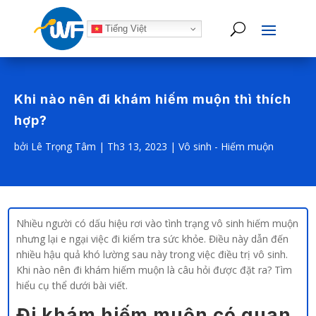
Tiếng Việt
Khi nào nên đi khám hiếm muộn thì thích
hợp?
bởi
Lê Trọng Tâm
|
Th3 13, 2023
|
Vô sinh - Hiếm muộn
Nhiều người có dấu hiệu rơi vào tình trạng vô sinh hiếm muộn
nhưng lại e ngại việc đi kiểm tra sức khỏe. Điều này dẫn đến
nhiều hậu quả khó lường sau này trong việc điều trị vô sinh.
Khi nào nên đi khám hiếm muộn là câu hỏi được đặt ra? Tìm
hiểu cụ thể dưới bài viết.
Đi khám hiếm muộn có quan