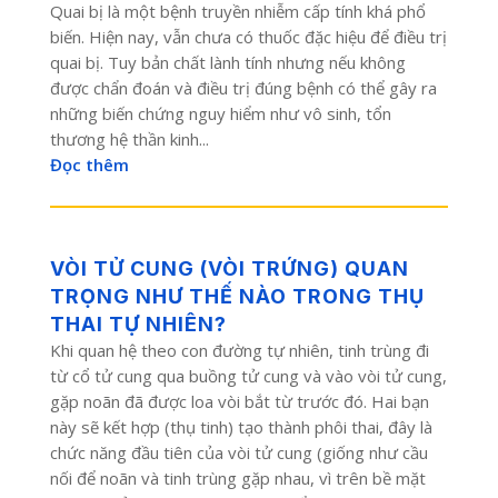
Quai bị là một bệnh truyền nhiễm cấp tính khá phổ
biến. Hiện nay, vẫn chưa có thuốc đặc hiệu để điều trị
quai bị. Tuy bản chất lành tính nhưng nếu không
được chẩn đoán và điều trị đúng bệnh có thể gây ra
những biến chứng nguy hiểm như vô sinh, tổn
thương hệ thần kinh...
Đọc thêm
VÒI TỬ CUNG (VÒI TRỨNG) QUAN
TRỌNG NHƯ THẾ NÀO TRONG THỤ
THAI TỰ NHIÊN?
Khi quan hệ theo con đường tự nhiên, tinh trùng đi
từ cổ tử cung qua buồng tử cung và vào vòi tử cung,
gặp noãn đã được loa vòi bắt từ trước đó. Hai bạn
này sẽ kết hợp (thụ tinh) tạo thành phôi thai, đây là
chức năng đầu tiên của vòi tử cung (giống như cầu
nối để noãn và tinh trùng gặp nhau, vì trên bề mặt