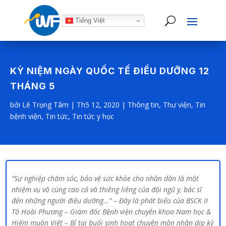
Tiếng Việt
KỶ NIỆM NGÀY QUỐC TẾ ĐIỀU DƯỠNG 12
THÁNG 5
bởi
Lê Trọng Tâm
|
Th5 12, 2020
|
Thông tin
,
Thư viện
,
Tin
bệnh viện
,
Tin tức
,
Tin tức y học
“Sự nghiệp chăm sóc, bảo vệ sức khỏe cho nhân dân là một
nhiệm vụ vô cùng cao cả và thiêng liêng của đội ngũ y, bác sĩ
đến những người điều dưỡng…” – Đây là phát biểu của BSCK II
Tô Hoài Phương – Giám đốc Bệnh viện chuyên khoa Nam học &
Hiếm muộn Việt – Bỉ tại buổi sinh hoạt chuyên môn nhân dịp kỷ