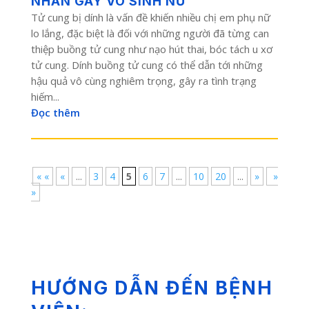
NHÂN GÂY VÔ SINH NỮ
Tử cung bị dính là vấn đề khiến nhiều chị em phụ nữ
lo lắng, đặc biệt là đối với những người đã từng can
thiệp buồng tử cung như nạo hút thai, bóc tách u xơ
tử cung. Dính buồng tử cung có thể dẫn tới những
hậu quả vô cùng nghiêm trọng, gây ra tình trạng
hiếm...
Đọc thêm
« «
«
...
3
4
5
6
7
...
10
20
...
»
»
»
HƯỚNG DẪN ĐẾN BỆNH