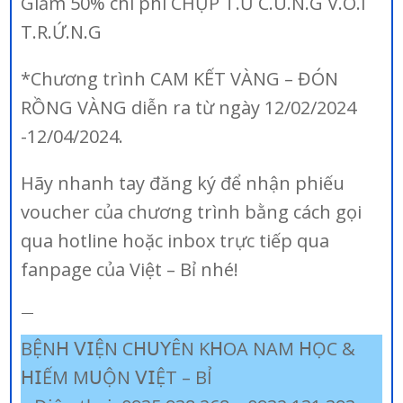
Giảm 50% chi phí CHỤP T.Ử C.U.N.G V.Ò.I
T.R.Ứ.N.G
*Chương trình CAM KẾT VÀNG – ĐÓN
RỒNG VÀNG diễn ra từ ngày 12/02/2024
-12/04/2024.
Hãy nhanh tay đăng ký để nhận phiếu
voucher của chương trình bằng cách gọi
qua hotline hoặc inbox trực tiếp qua
fanpage của Việt – Bỉ nhé!
—
BỆN𝖧 𝖵𝖨ỆN С𝖧𝖴𝖸ÊN K𝖧ОА NАM 𝖧ỌС &
𝖧𝖨ẾM M𝖴ỘN 𝖵𝖨ỆТ – BỈ