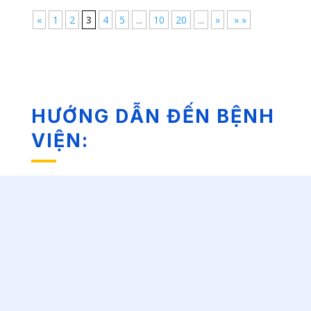
«
1
2
3
4
5
...
10
20
...
»
» »
HƯỚNG DẪN ĐẾN BỆNH
VIỆN: