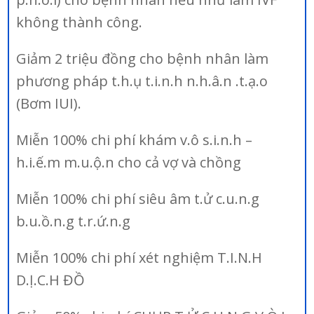
không thành công.
Giảm 2 triệu đồng cho bệnh nhân làm
phương pháp t.h.ụ t.i.n.h n.h.â.n .t.ạ.o
(Bơm IUI).
Miễn 100% chi phí khám v.ô s.i.n.h –
h.i.ế.m m.u.ộ.n cho cả vợ và chồng
Miễn 100% chi phí siêu âm t.ử c.u.n.g
b.u.ồ.n.g t.r.ứ.n.g
Miễn 100% chi phí xét nghiệm T.I.N.H
D.Ị.C.H ĐỒ