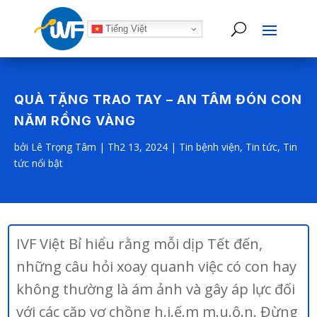
Tiếng Việt
QUÀ TẶNG TRAO TAY – AN TÂM ĐÓN CON
NĂM RỒNG VÀNG
bởi
Lê Trọng Tâm
|
Th2 13, 2024
|
Tin bệnh viện
,
Tin tức
,
Tin
tức nổi bật
IVF Việt Bỉ hiểu rằng mỗi dịp Tết đến,
những câu hỏi xoay quanh việc có con hay
không thường là ám ảnh và gây áp lực đối
với các cặp vợ chồng h.i.ế.m m.u.ộ.n. Đừng