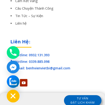
Cam Kết Vàng
Câu Chuyện Thành Công
Tin Tức – Sự Kiện
Liên hệ
Liên Hệ:
Hotline: 0932.131.393

Hotline: 0339.885.098

Email: benhvienvietbi@gmail.com

chaty
Hide
TƯ VẤN
ĐẶT LỊCH KHÁM