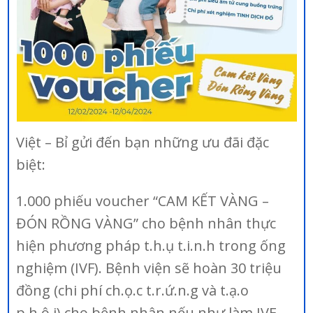
Việt – Bỉ gửi đến bạn những ưu đãi đặc
biệt:
1.000 phiếu voucher “CAM KẾT VÀNG –
ĐÓN RỒNG VÀNG” cho bệnh nhân thực
hiện phương pháp t.h.ụ t.i.n.h trong ống
nghiệm (IVF). Bệnh viện sẽ hoàn 30 triệu
đồng (chi phí ch.ọ.c t.r.ứ.n.g và t.ạ.o
p.h.ô.i) cho bệnh nhân nếu như làm IVF