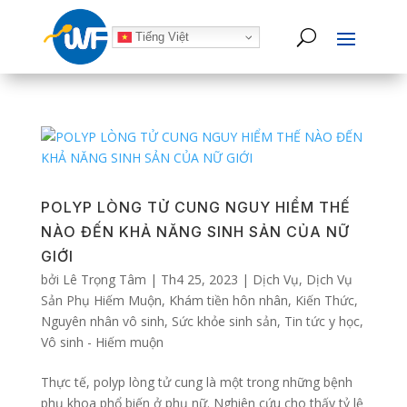
Tiếng Việt
POLYP LÒNG TỬ CUNG NGUY HIỂM THẾ
NÀO ĐẾN KHẢ NĂNG SINH SẢN CỦA NỮ
GIỚI
bởi
Lê Trọng Tâm
|
Th4 25, 2023
|
Dịch Vụ
,
Dịch Vụ
Sản Phụ Hiếm Muộn
,
Khám tiền hôn nhân
,
Kiến Thức
,
Nguyên nhân vô sinh
,
Sức khỏe sinh sản
,
Tin tức y học
,
Vô sinh - Hiếm muộn
Thực tế, polyp lòng tử cung là một trong những bệnh
phụ khoa phổ biến ở phụ nữ. Nghiên cứu cho thấy tỷ lệ