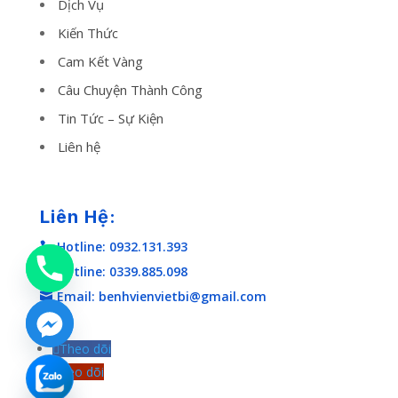
Dịch Vụ
Kiến Thức
Cam Kết Vàng
Câu Chuyện Thành Công
Tin Tức – Sự Kiện
Liên hệ
Liên Hệ:
Hotline: 0932.131.393

Hotline: 0339.885.098

Email: benhvienvietbi@gmail.com

Theo dõi
Theo dõi
chaty