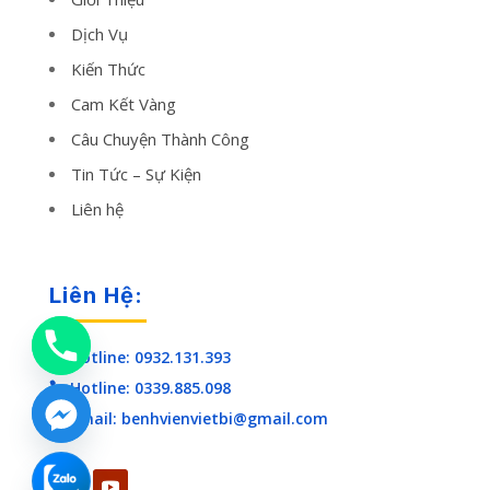
Dịch Vụ
Kiến Thức
Cam Kết Vàng
Câu Chuyện Thành Công
Tin Tức – Sự Kiện
Liên hệ
Liên Hệ:
Hotline: 0932.131.393

Hotline: 0339.885.098

Email: benhvienvietbi@gmail.com
