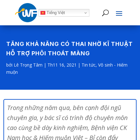
Tiếng Việt
TĂNG KHẢ NĂNG CÓ THAI NHỜ KĨ THUẬT
HỖ TRỢ PHÔI THOÁT MÀNG
bởi
Lê Trọng Tâm
|
Th11 16, 2021
|
Tin tức
,
Vô sinh - Hiếm
muộn
Trong những năm qua, bên cạnh đội ngũ
chuyên gia, y bác sĩ có trình độ chuyên môn
cao cùng bề dày kinh nghiệm, Bệnh viện CK
Nam học & Hiếm muộn Việt – Bỉ còn đẩy