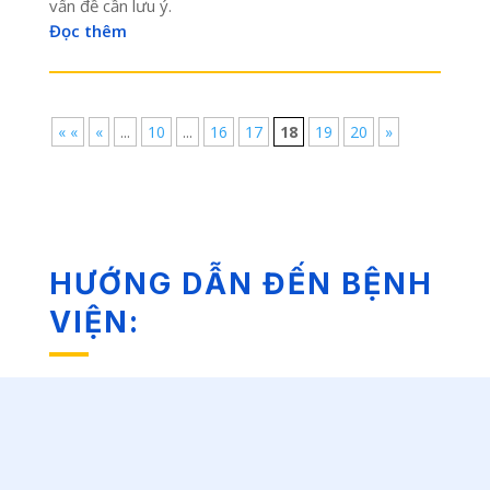
vấn đề cần lưu ý.
Đọc thêm
« «
«
...
10
...
16
17
18
19
20
»
HƯỚNG DẪN ĐẾN BỆNH
VIỆN: