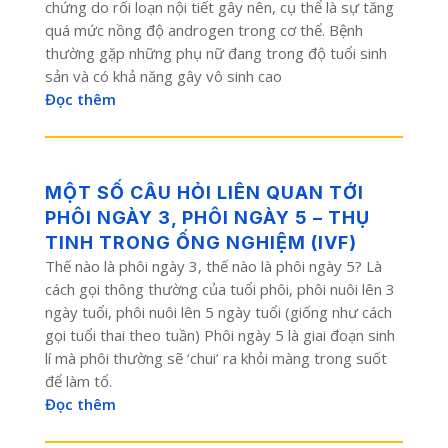
chứng do rối loạn nội tiết gây nên, cụ thể là sự tăng
quá mức nồng độ androgen trong cơ thể. Bệnh
thường gặp những phụ nữ đang trong độ tuổi sinh
sản và có khả năng gây vô sinh cao
Đọc thêm
MỘT SỐ CÂU HỎI LIÊN QUAN TỚI
PHÔI NGÀY 3, PHÔI NGÀY 5 – THỤ
TINH TRONG ỐNG NGHIỆM (IVF)
Thế nào là phôi ngày 3, thế nào là phôi ngày 5? Là
cách gọi thông thường của tuổi phôi, phôi nuôi lên 3
ngày tuổi, phôi nuôi lên 5 ngày tuổi (giống như cách
gọi tuổi thai theo tuần) Phôi ngày 5 là giai đoạn sinh
lí mà phôi thường sẽ ‘chui’ ra khỏi màng trong suốt
để làm tổ.
Đọc thêm