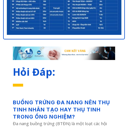
Hỏi Đáp:
BUỒNG TRỨNG ĐA NANG NÊN THỤ
TINH NHÂN TẠO HAY THỤ TINH
TRONG ỐNG NGHIỆM?
Đa nang buồng trứng (BTĐN) là một loạt các hội