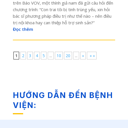
trên Báo VOV, một thính giả nam đã gửi câu hỏi đến
chương trình: “Con trai tôi bị tinh trùng yếu, xin hỏi
bác sĩ phương pháp điều trị như thế nào – nên điều
trị nội khoa hay can thiệp hỗ trợ sinh sản?”
Đọc thêm
1
2
3
4
5
...
10
20
...
»
» »
HƯỚNG DẪN ĐẾN BỆNH
VIỆN: