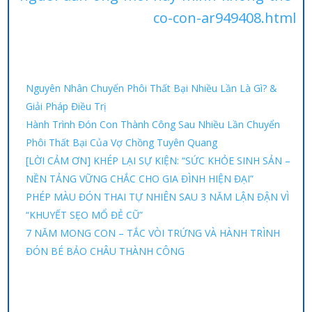
co-con-ar949408.html
Nguyên Nhân Chuyển Phôi Thất Bại Nhiều Lần Là Gì? &
Giải Pháp Điều Trị
Hành Trình Đón Con Thành Công Sau Nhiều Lần Chuyển
Phôi Thất Bại Của Vợ Chồng Tuyên Quang
[LỜI CẢM ƠN] KHÉP LẠI SỰ KIỆN: “SỨC KHỎE SINH SẢN –
NỀN TẢNG VỮNG CHẮC CHO GIA ĐÌNH HIỆN ĐẠI”
PHÉP MÀU ĐÓN THAI TỰ NHIÊN SAU 3 NĂM LẬN ĐẬN VÌ
“KHUYẾT SẸO MỔ ĐẺ CŨ”
7 NĂM MONG CON – TẮC VÒI TRỨNG VÀ HÀNH TRÌNH
ĐÓN BÉ BẢO CHÂU THÀNH CÔNG