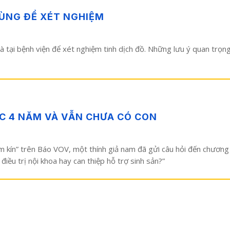
ÙNG ĐỂ XÉT NGHIỆM
 và tại bệnh viện để xét nghiệm tinh dịch đồ. Những lưu ý quan trọn
ỢC 4 NĂM VÀ VẪN CHƯA CÓ CON
kín” trên Báo VOV, một thính giả nam đã gửi câu hỏi đến chương trìn
điều trị nội khoa hay can thiệp hỗ trợ sinh sản?”