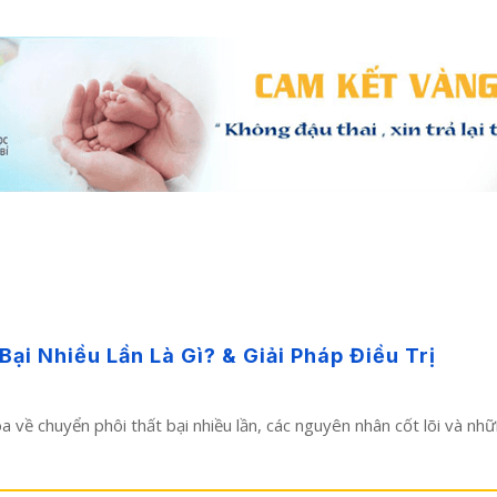
i Nhiều Lần Là Gì? & Giải Pháp Điều Trị
hoa về chuyển phôi thất bại nhiều lần, các nguyên nhân cốt lõi và n