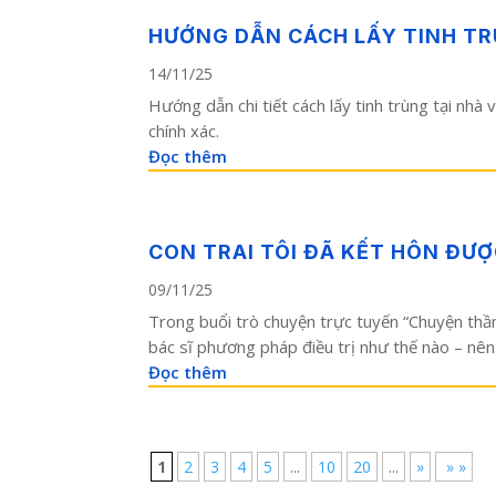
HƯỚNG DẪN CÁCH LẤY TINH TR
14/11/25
Hướng dẫn chi tiết cách lấy tinh trùng tại nhà
chính xác.
Đọc thêm
CON TRAI TÔI ĐÃ KẾT HÔN ĐƯ
09/11/25
Trong buổi trò chuyện trực tuyến “Chuyện thầm 
bác sĩ phương pháp điều trị như thế nào – nên 
Đọc thêm
1
2
3
4
5
...
10
20
...
»
» »