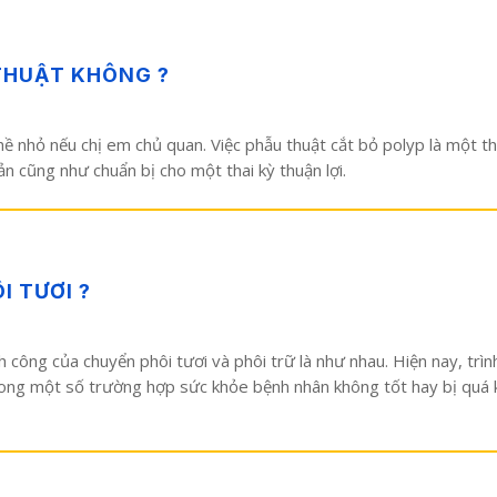
THUẬT KHÔNG ?
ề nhỏ nếu chị em chủ quan. Việc phẫu thuật cắt bỏ polyp là một th
n cũng như chuẩn bị cho một thai kỳ thuận lợi.
I TƯƠI ?
h công của chuyển phôi tươi và phôi trữ là như nhau. Hiện nay, trì
rong một số trường hợp sức khỏe bệnh nhân không tốt hay bị quá k