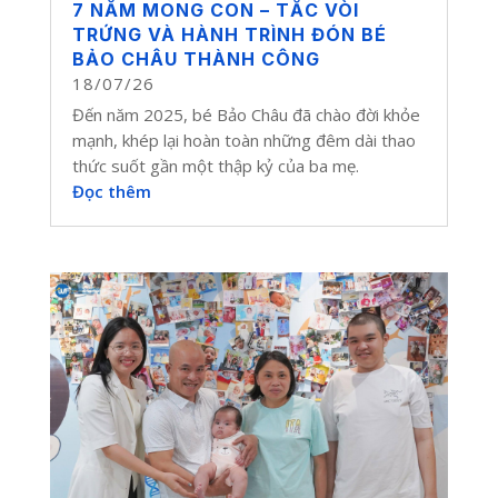
7 NĂM MONG CON – TẮC VÒI
TRỨNG VÀ HÀNH TRÌNH ĐÓN BÉ
BẢO CHÂU THÀNH CÔNG
18/07/26
Đến năm 2025, bé Bảo Châu đã chào đời khỏe
mạnh, khép lại hoàn toàn những đêm dài thao
thức suốt gần một thập kỷ của ba mẹ.
Đọc thêm