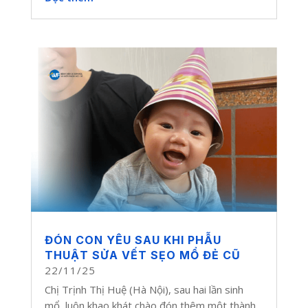
ĐÓN CON YÊU SAU KHI PHẪU
THUẬT SỬA VẾT SẸO MỔ ĐẺ CŨ
22/11/25
Chị Trịnh Thị Huệ (Hà Nội), sau hai lần sinh
mổ, luôn khao khát chào đón thêm một thành