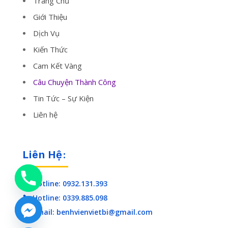
Trang Chủ
Giới Thiệu
Dịch Vụ
Kiến Thức
Cam Kết Vàng
Câu Chuyện Thành Công
Tin Tức – Sự Kiện
Liên hệ
Liên Hệ:
Hotline: 0932.131.393

Hotline: 0339.885.098

Email: benhvienvietbi@gmail.com
