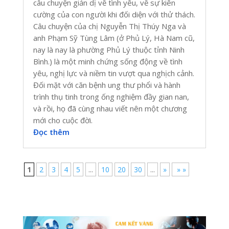
câu chuyện giản dị về tình yêu, về sự kiên
cường của con người khi đối diện với thử thách.
Câu chuyện của chị Nguyễn Thị Thúy Nga và
anh Phạm Sỹ Tùng Lâm (ở Phủ Lý, Hà Nam cũ,
nay là nay là phường Phủ Lý thuộc tỉnh Ninh
Bình.) là một minh chứng sống động về tình
yêu, nghị lực và niềm tin vượt qua nghịch cảnh.
Đối mặt với căn bệnh ung thư phổi và hành
trình thụ tinh trong ống nghiệm đầy gian nan,
và rồi, họ đã cùng nhau viết nên một chương
mới cho cuộc đời.
Đọc thêm
1
2
3
4
5
...
10
20
30
...
»
» »