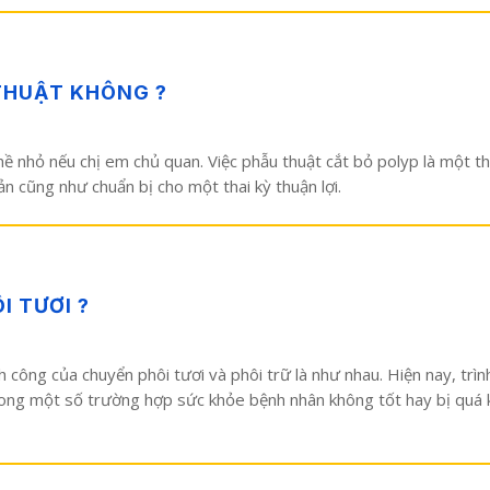
THUẬT KHÔNG ?
ề nhỏ nếu chị em chủ quan. Việc phẫu thuật cắt bỏ polyp là một th
n cũng như chuẩn bị cho một thai kỳ thuận lợi.
I TƯƠI ?
h công của chuyển phôi tươi và phôi trữ là như nhau. Hiện nay, trì
rong một số trường hợp sức khỏe bệnh nhân không tốt hay bị quá k