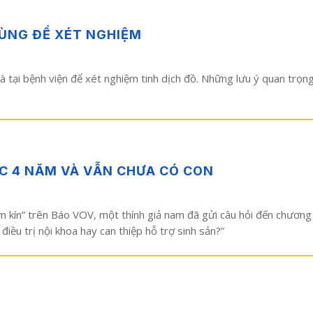
ÙNG ĐỂ XÉT NGHIỆM
 và tại bệnh viện để xét nghiệm tinh dịch đồ. Những lưu ý quan trọn
ỢC 4 NĂM VÀ VẪN CHƯA CÓ CON
kín” trên Báo VOV, một thính giả nam đã gửi câu hỏi đến chương trìn
điều trị nội khoa hay can thiệp hỗ trợ sinh sản?”