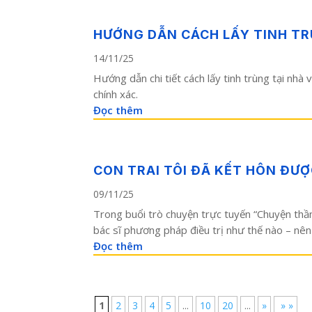
HƯỚNG DẪN CÁCH LẤY TINH TR
14/11/25
Hướng dẫn chi tiết cách lấy tinh trùng tại nhà
chính xác.
Đọc thêm
CON TRAI TÔI ĐÃ KẾT HÔN ĐƯ
09/11/25
Trong buổi trò chuyện trực tuyến “Chuyện thầm 
bác sĩ phương pháp điều trị như thế nào – nên 
Đọc thêm
1
2
3
4
5
...
10
20
...
»
» »