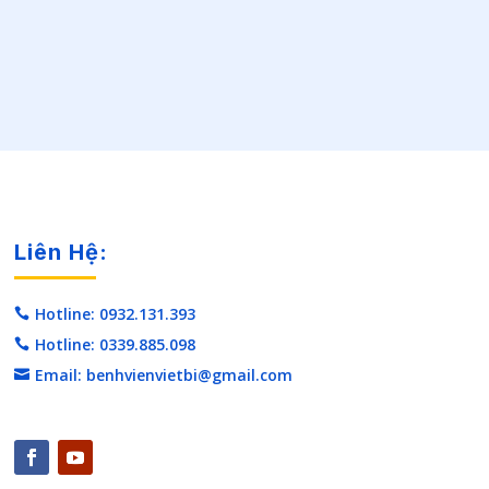
Liên Hệ:
Hotline: 0932.131.393

Hotline: 0339.885.098

Email: benhvienvietbi@gmail.com
