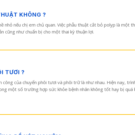
THUẬT KHÔNG ?
ề nhỏ nếu chị em chủ quan. Việc phẫu thuật cắt bỏ polyp là một th
n cũng như chuẩn bị cho một thai kỳ thuận lợi.
I TƯƠI ?
h công của chuyển phôi tươi và phôi trữ là như nhau. Hiện nay, trì
rong một số trường hợp sức khỏe bệnh nhân không tốt hay bị quá k