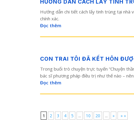
HƯỚNG DẪN CÁCH LẤY TINH TR
Hướng dẫn chi tiết cách lấy tinh trùng tại nhà
chính xác.
Đọc thêm
CON TRAI TÔI ĐÃ KẾT HÔN ĐƯ
Trong buổi trò chuyện trực tuyến “Chuyện thầm 
bác sĩ phương pháp điều trị như thế nào – nên 
Đọc thêm
1
2
3
4
5
...
10
20
...
»
» »