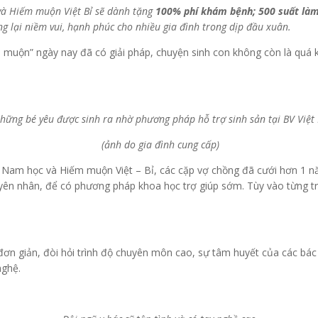
và Hiếm muộn Việt Bỉ
sẽ dành tặng
100% phí khám bệnh; 500 suất làm 
ng lại niềm vui, hạnh phúc cho nhiều gia đình trong dịp đầu xuân.
muộn” ngày nay đã có giải pháp, chuyện sinh con không còn là quá kh
hững bé yêu được sinh ra nhờ phương pháp hỗ trợ sinh sản tại BV Việt 
(ảnh do gia đình cung cấp)
 Nam học và Hiếm muộn Việt – Bỉ, các cặp vợ chồng đã cưới hơn 1 n
guyên nhân, để có phương pháp khoa học trợ giúp sớm. Tùy vào từng tr
ơn giản, đòi hỏi trình độ chuyên môn cao, sự tâm huyết của các bác s
nghệ.