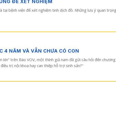
ÙNG ĐỂ XÉT NGHIỆM
 và tại bệnh viện để xét nghiệm tinh dịch đồ. Những lưu ý quan trọn
ỢC 4 NĂM VÀ VẪN CHƯA CÓ CON
kín” trên Báo VOV, một thính giả nam đã gửi câu hỏi đến chương trìn
điều trị nội khoa hay can thiệp hỗ trợ sinh sản?”