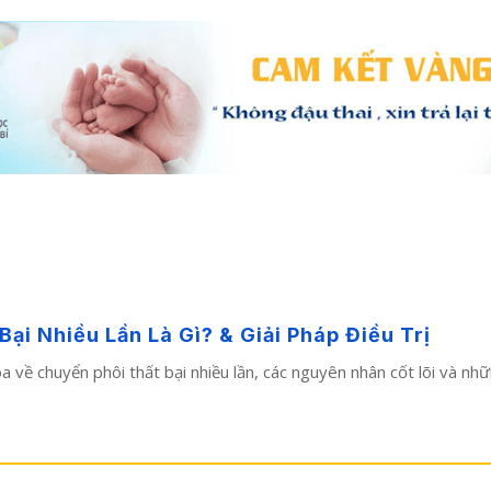
i Nhiều Lần Là Gì? & Giải Pháp Điều Trị
hoa về chuyển phôi thất bại nhiều lần, các nguyên nhân cốt lõi và n