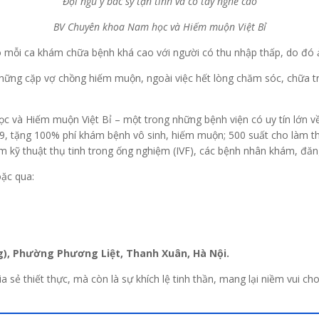
Đội ngũ y bác sỹ tận tình và có tay nghề cao
BV Chuyên khoa Nam học và Hiếm muộn Việt Bỉ
 mỗi ca khám chữa bệnh khá cao với người có thu nhập thấp, do đó ản
ng cặp vợ chồng hiếm muộn, ngoài việc hết lòng chăm sóc, chữa trị
 và Hiếm muộn Việt Bỉ – một trong những bệnh viện có uy tín lớn về
9, tặng 100% phí khám bệnh vô sinh, hiếm muộn; 500 suất cho làm th
 kỹ thuật thụ tinh trong ống nghiệm (IVF), các bệnh nhân khám, đăng
oặc qua:
ng), Phường Phương Liệt, Thanh Xuân, Hà Nội.
a sẻ thiết thực, mà còn là sự khích lệ tinh thần, mang lại niềm vui ch