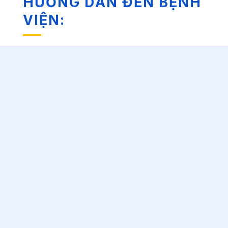
HƯỚNG DẪN ĐẾN BỆNH
VIỆN: