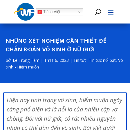
Tiếng Việt
NHỮNG XÉT NGHIỆM CẦN THIẾT ĐỂ
CHẨN ĐOÁN VÔ SINH Ở NỮ GIỚI
bởi
Lê Trọng Tâm
|
Th11 6, 2023
|
Tin tức
,
Tin tức nổi bật
,
Vô
sinh - Hiếm muộn
Hiện nay tình trạng vô sinh, hiếm muộn ngày
càng phổ biến và là nỗi lo của nhiều cặp vợ
chồng. Đối với nữ giới, có rất nhiều nguyên
nhân có thể dẫn đến vô sinh. Bài viết dưới