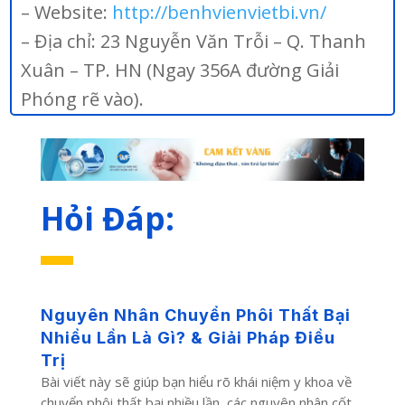
– Website:
http://benhvienvietbi.vn/
– Địa chỉ: 23 Nguyễn Văn Trỗi – Q. Thanh
Xuân – TP. HN (Ngay 356A đường Giải
Phóng rẽ vào).
Hỏi Đáp:
Nguyên Nhân Chuyển Phôi Thất Bại
Nhiều Lần Là Gì? & Giải Pháp Điều
Trị
Bài viết này sẽ giúp bạn hiểu rõ khái niệm y khoa về
chuyển phôi thất bại nhiều lần, các nguyên nhân cốt