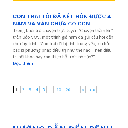
CON TRAI TÔI ĐÃ KẾT HÔN ĐƯỢC 4
NĂM VÀ VẪN CHƯA CÓ CON
Trong buổi trò chuyện trực tuyến “Chuyện thầm kín”
trên Báo VOV, một thính giả nam đã gửi câu hỏi đến
chương trình: “Con trai tôi bị tinh trùng yếu, xin hỏi
bác sĩ phương pháp điều trị như thế nào – nên điều
trị nội khoa hay can thiệp hỗ trợ sinh sản?”
Đọc thêm
1
2
3
4
5
...
10
20
...
»
» »