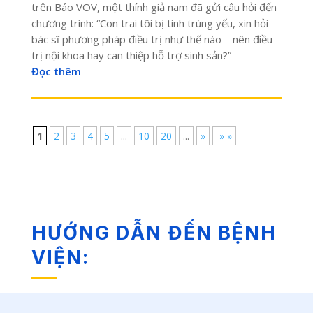
trên Báo VOV, một thính giả nam đã gửi câu hỏi đến
chương trình: “Con trai tôi bị tinh trùng yếu, xin hỏi
bác sĩ phương pháp điều trị như thế nào – nên điều
trị nội khoa hay can thiệp hỗ trợ sinh sản?”
Đọc thêm
1
2
3
4
5
...
10
20
...
»
» »
HƯỚNG DẪN ĐẾN BỆNH
VIỆN: