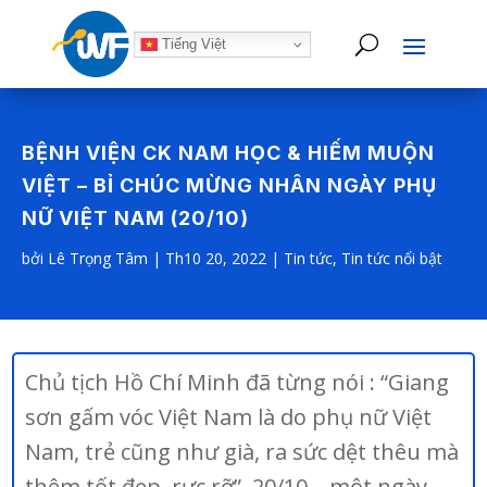
Tiếng Việt
BỆNH VIỆN CK NAM HỌC & HIẾM MUỘN
VIỆT – BỈ CHÚC MỪNG NHÂN NGÀY PHỤ
NỮ VIỆT NAM (20/10)
bởi
Lê Trọng Tâm
|
Th10 20, 2022
|
Tin tức
,
Tin tức nổi bật
Chủ tịch Hồ Chí Minh đã từng nói : “Giang
sơn gấm vóc Việt Nam là do phụ nữ Việt
Nam, trẻ cũng như già, ra sức dệt thêu mà
thêm tốt đẹp, rực rỡ”. 20/10 – một ngày