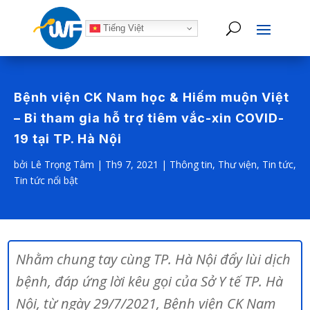
Tiếng Việt
Bệnh viện CK Nam học & Hiếm muộn Việt
– Bỉ tham gia hỗ trợ tiêm vắc-xin COVID-
19 tại TP. Hà Nội
bởi
Lê Trọng Tâm
|
Th9 7, 2021
|
Thông tin
,
Thư viện
,
Tin tức
,
Tin tức nổi bật
Nhằm chung tay cùng TP. Hà Nội đẩy lùi dịch
bệnh, đáp ứng lời kêu gọi của Sở Y tế TP. Hà
Nội, từ ngày 29/7/2021, Bệnh viện CK Nam