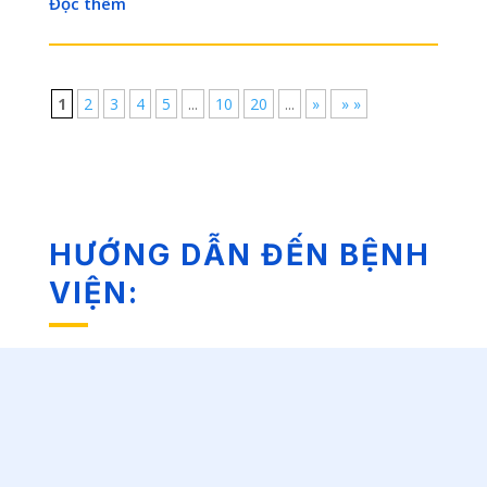
Đọc thêm
1
2
3
4
5
...
10
20
...
»
» »
HƯỚNG DẪN ĐẾN BỆNH
VIỆN: