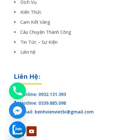
Dịch Vụ
Kiến Thức
Cam Kết Vàng
Câu Chuyện Thành Công
Tin Tức – Sự Kiện
Liên hệ
Liên Hệ:
Hotline: 0932.131.393

Hotline: 0339.885.098

Email: benhvienvietbi@gmail.com

chaty
Hide