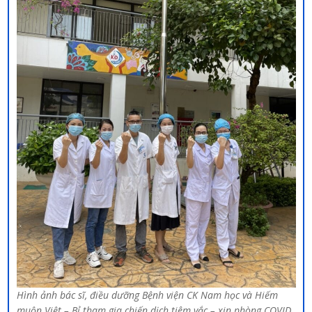
Hình ảnh bác sĩ, điều dưỡng Bệnh viện CK Nam học và Hiếm
muộn Việt – Bỉ tham gia chiến dịch tiêm vắc – xin phòng COVID