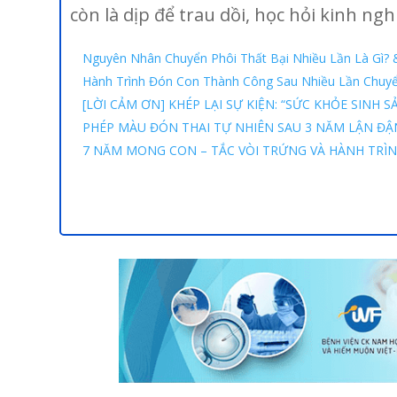
còn là dịp để trau dồi, học hỏi kinh ng
Nguyên Nhân Chuyển Phôi Thất Bại Nhiều Lần Là Gì? &
Hành Trình Đón Con Thành Công Sau Nhiều Lần Chuyể
[LỜI CẢM ƠN] KHÉP LẠI SỰ KIỆN: “SỨC KHỎE SINH 
PHÉP MÀU ĐÓN THAI TỰ NHIÊN SAU 3 NĂM LẬN ĐẬN
7 NĂM MONG CON – TẮC VÒI TRỨNG VÀ HÀNH TRÌ