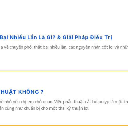
i Nhiều Lần Là Gì? & Giải Pháp Điều Trị
hoa về chuyển phôi thất bại nhiều lần, các nguyên nhân cốt lõi và n
THUẬT KHÔNG ?
ề nhỏ nếu chị em chủ quan. Việc phẫu thuật cắt bỏ polyp là một th
n cũng như chuẩn bị cho một thai kỳ thuận lợi.