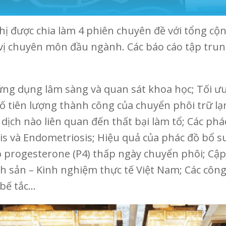
ị được chia làm 4 phiên chuyên đề với tổng cộ
n vị chuyên môn đầu ngành. Các báo cáo tập tru
ứng dụng lâm sàng và quan sát khoa học; Tối ư
 tiên lượng thành công của chuyển phôi trữ lạn
 dịch nào liên quan đến thất bại làm tổ; Các ph
s và Endometriosis; Hiệu quả của phác đồ bổ s
 progesterone (P4) thấp ngày chuyển phôi; Cập
 sản – Kinh nghiệm thực tế Việt Nam; Các công 
 bế tắc…