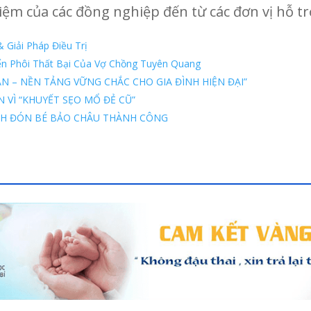
hiệm của các đồng nghiệp đến từ các đơn vị hỗ tr
 Giải Pháp Điều Trị
n Phôi Thất Bại Của Vợ Chồng Tuyên Quang
SẢN – NỀN TẢNG VỮNG CHẮC CHO GIA ĐÌNH HIỆN ĐẠI”
 VÌ “KHUYẾT SẸO MỔ ĐẺ CŨ”
NH ĐÓN BÉ BẢO CHÂU THÀNH CÔNG