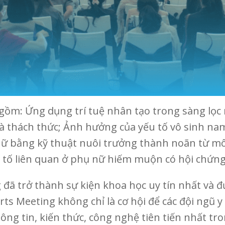
o gồm: Ứng dụng trí tuệ nhân tạo trong sàng lọc
thách thức; Ảnh hưởng của yếu tố vô sinh nam 
ữ bằng kỹ thuật nuôi trưởng thành noãn từ mô b
yếu tố liên quan ở phụ nữ hiếm muộn có hội chứ
 đã trở thành sự kiện khoa học uy tín nhất và 
erts Meeting không chỉ là cơ hội để các đội ngũ
ông tin, kiến thức, công nghệ tiên tiến nhất t