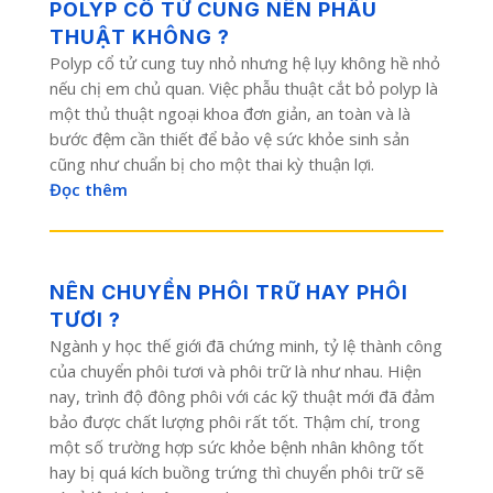
POLYP CỔ TỬ CUNG NÊN PHẪU
THUẬT KHÔNG ?
Polyp cổ tử cung tuy nhỏ nhưng hệ lụy không hề nhỏ
nếu chị em chủ quan. Việc phẫu thuật cắt bỏ polyp là
một thủ thuật ngoại khoa đơn giản, an toàn và là
bước đệm cần thiết để bảo vệ sức khỏe sinh sản
cũng như chuẩn bị cho một thai kỳ thuận lợi.
Đọc thêm
NÊN CHUYỂN PHÔI TRỮ HAY PHÔI
TƯƠI ?
Ngành y học thế giới đã chứng minh, tỷ lệ thành công
của chuyển phôi tươi và phôi trữ là như nhau. Hiện
nay, trình độ đông phôi với các kỹ thuật mới đã đảm
bảo được chất lượng phôi rất tốt. Thậm chí, trong
một số trường hợp sức khỏe bệnh nhân không tốt
hay bị quá kích buồng trứng thì chuyển phôi trữ sẽ