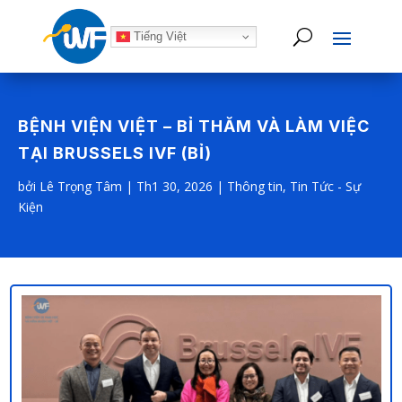
Tiếng Việt
BỆNH VIỆN VIỆT – BỈ THĂM VÀ LÀM VIỆC
TẠI BRUSSELS IVF (BỈ)
bởi
Lê Trọng Tâm
|
Th1 30, 2026
|
Thông tin
,
Tin Tức - Sự
Kiện