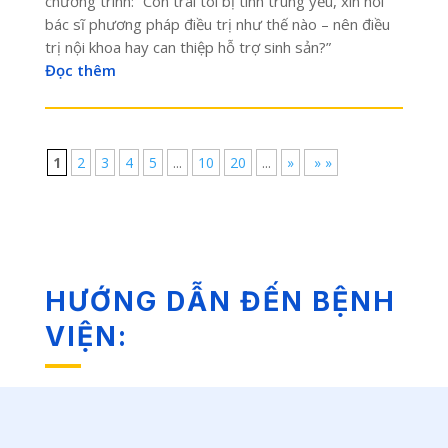
chương trình: “Con trai tôi bị tinh trùng yếu, xin hỏi
bác sĩ phương pháp điều trị như thế nào – nên điều
trị nội khoa hay can thiệp hỗ trợ sinh sản?”
Đọc thêm
1
2
3
4
5
...
10
20
...
»
» »
HƯỚNG DẪN ĐẾN BỆNH
VIỆN: