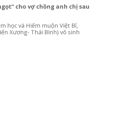
ngọt” cho vợ chồng anh chị sau
am học và Hiếm muộn Việt Bỉ,
iến Xương- Thái Bình) vô sinh