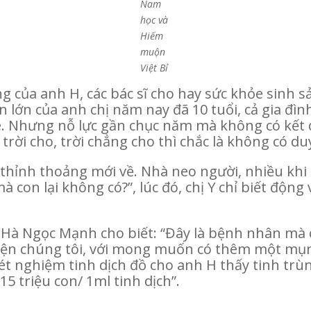
Nam
học và
Hiếm
muộn
Việt Bỉ
 của anh H, các bác sĩ cho hay sức khỏe sinh sả
 lớn của anh chị năm nay đã 10 tuổi, cả gia đì
 Nhưng nỗ lực gần chục năm mà không có kết q
là trời cho, trời chẳng cho thì chắc là không có d
, thỉnh thoảng mới về. Nhà neo người, nhiều khi
 con lại không có?”, lúc đó, chị Y chỉ biết động v
ĩ Hà Ngọc Mạnh cho biết: “Đây là bệnh nhân mà 
iện chúng tôi, với mong muốn có thêm một mụn
t nghiệm tinh dịch đồ cho anh H thấy tinh trùng
5 triệu con/ 1ml tinh dịch”.