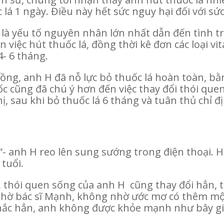
á 1 ngày. Điều này hết sức nguy hại đối với sức
là yếu tố nguyên nhân lớn nhất dẫn đến tình tr
việc hút thuốc lá, đồng thời kê đơn các loại vi
- 6 tháng.
ồng, anh H đã nỗ lực bỏ thuốc lá hoàn toàn, bằn
c cũng đã chú ý hơn đến việc thay đổi thói quen
, sau khi bỏ thuốc lá 6 tháng và tuân thủ chỉ đị
- anh H reo lên sung sướng trong điện thoại. Hiệ
tuổi.
á, thói quen sống của anh H cũng thay đổi hẳn,
hờ bác sĩ Mạnh, không nhờ ước mơ có thêm mộ
 chắc hẳn, anh không được khỏe mạnh như bây gi