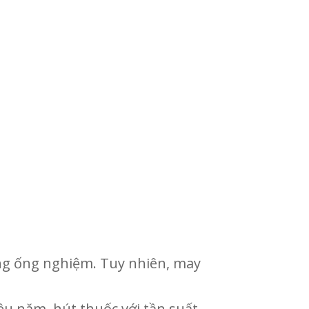
rong ống nghiệm. Tuy nhiên, may
iều năm, hút thuốc với tần suất