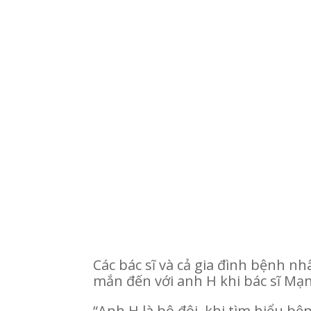
Các bác sĩ và cả gia đình bệnh n
mắn đến với anh H khi bác sĩ Mạnh
“Anh H là bộ đội, khi tìm hiểu b