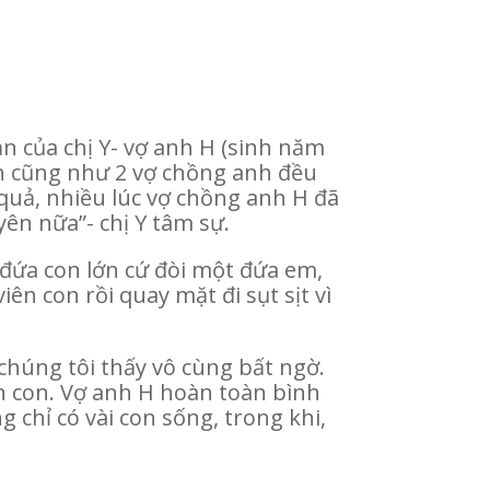
n của chị Y- vợ anh H (sinh năm
nh cũng như 2 vợ chồng anh đều
uả, nhiều lúc vợ chồng anh H đã
uyên nữa”- chị Y tâm sự.
 đứa con lớn cứ đòi một đứa em,
iên con rồi quay mặt đi sụt sịt vì
chúng tôi thấy vô cùng bất ngờ.
 con. Vợ anh H hoàn toàn bình
 chỉ có vài con sống, trong khi,