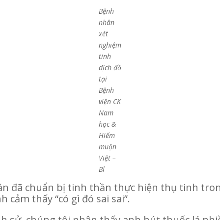
Bệnh
nhân
xét
nghiệm
tinh
dịch đồ
tại
Bệnh
viện CK
Nam
học &
Hiếm
muộn
Việt –
Bỉ
hân đã chuẩn bị tinh thần thực hiện thụ tinh t
 cảm thấy “có gì đó sai sai”.
ệnh sử, chúng tôi nhận thấy anh hút thuốc lá nh