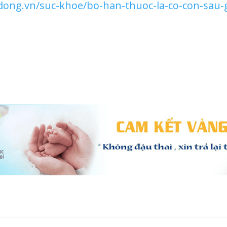
odong.vn/suc-khoe/bo-han-thuoc-la-co-con-sau