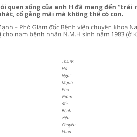
thói quen sống của anh H đã mang đến “trái 
phát, cố gắng mãi mà không thể có con.
 Mạnh – Phó Giám đốc Bệnh viện chuyên khoa N
trị cho nam bệnh nhân N.M.H sinh năm 1983 (ở K
Ths.Bs
Hà
Ngọc
Mạnh-
Phó
Giám
đốc
Bệnh
viện
Chuyên
khoa