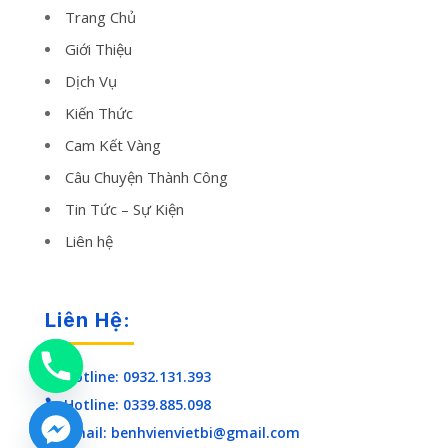
Trang Chủ
Giới Thiệu
Dịch Vụ
Kiến Thức
Cam Kết Vàng
Câu Chuyện Thành Công
Tin Tức – Sự Kiện
Liên hệ
Liên Hệ:
Hotline: 0932.131.393

Hotline: 0339.885.098

Email: benhvienvietbi@gmail.com
