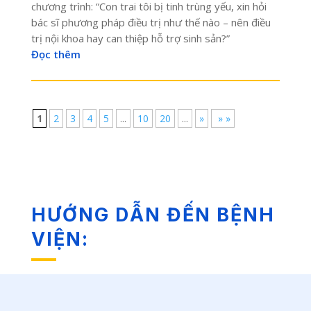
chương trình: “Con trai tôi bị tinh trùng yếu, xin hỏi
bác sĩ phương pháp điều trị như thế nào – nên điều
trị nội khoa hay can thiệp hỗ trợ sinh sản?”
Đọc thêm
1
2
3
4
5
...
10
20
...
»
» »
HƯỚNG DẪN ĐẾN BỆNH
VIỆN: