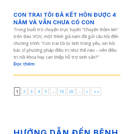
CON TRAI TÔI ĐÃ KẾT HÔN ĐƯỢC 4
NĂM VÀ VẪN CHƯA CÓ CON
Trong buổi trò chuyện trực tuyến “Chuyện thầm kín”
trên Báo VOV, một thính giả nam đã gửi câu hỏi đến
chương trình: “Con trai tôi bị tinh trùng yếu, xin hỏi
bác sĩ phương pháp điều trị như thế nào – nên điều
trị nội khoa hay can thiệp hỗ trợ sinh sản?”
Đọc thêm
1
2
3
4
5
...
10
20
...
»
» »
HƯỚNG DẪN ĐẾN BỆNH