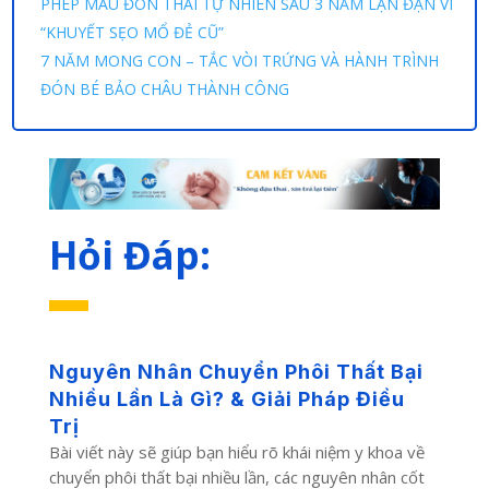
PHÉP MÀU ĐÓN THAI TỰ NHIÊN SAU 3 NĂM LẬN ĐẬN VÌ
“KHUYẾT SẸO MỔ ĐẺ CŨ”
7 NĂM MONG CON – TẮC VÒI TRỨNG VÀ HÀNH TRÌNH
ĐÓN BÉ BẢO CHÂU THÀNH CÔNG
Hỏi Đáp:
Nguyên Nhân Chuyển Phôi Thất Bại
Nhiều Lần Là Gì? & Giải Pháp Điều
Trị
Bài viết này sẽ giúp bạn hiểu rõ khái niệm y khoa về
chuyển phôi thất bại nhiều lần, các nguyên nhân cốt