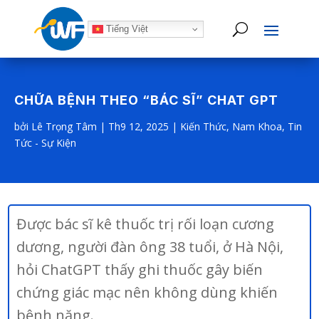
Tiếng Việt
CHỮA BỆNH THEO “BÁC SĨ” CHAT GPT
bởi
Lê Trọng Tâm
|
Th9 12, 2025
|
Kiến Thức
,
Nam Khoa
,
Tin
Tức - Sự Kiện
Được bác sĩ kê thuốc trị rối loạn cương
dương, người đàn ông 38 tuổi, ở Hà Nội,
hỏi ChatGPT thấy ghi thuốc gây biến
chứng giác mạc nên không dùng khiến
bệnh nặng.