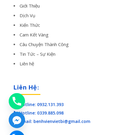
Giới Thiệu
Dịch Vụ
Kiến Thức
Cam Kết Vàng
Câu Chuyện Thành Công
Tin Tức – Sự Kiện
Liên hệ
Liên Hệ:
Hotline: 0932.131.393

Hotline: 0339.885.098

Email: benhvienvietbi@gmail.com
