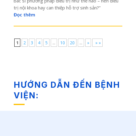
bác sĩ phương pháp điều trị như thế nào – nên điều
trị nội khoa hay can thiệp hỗ trợ sinh sản?”
Đọc thêm
1
2
3
4
5
...
10
20
...
»
» »
HƯỚNG DẪN ĐẾN BỆNH
VIỆN: