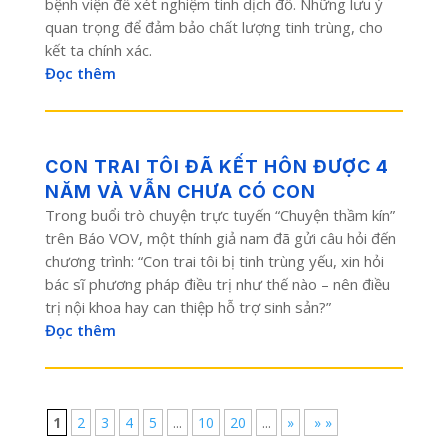
bệnh viện để xét nghiệm tinh dịch đồ. Những lưu ý
quan trọng để đảm bảo chất lượng tinh trùng, cho
kết ta chính xác.
Đọc thêm
CON TRAI TÔI ĐÃ KẾT HÔN ĐƯỢC 4
NĂM VÀ VẪN CHƯA CÓ CON
Trong buổi trò chuyện trực tuyến “Chuyện thầm kín”
trên Báo VOV, một thính giả nam đã gửi câu hỏi đến
chương trình: “Con trai tôi bị tinh trùng yếu, xin hỏi
bác sĩ phương pháp điều trị như thế nào – nên điều
trị nội khoa hay can thiệp hỗ trợ sinh sản?”
Đọc thêm
1
2
3
4
5
...
10
20
...
»
» »