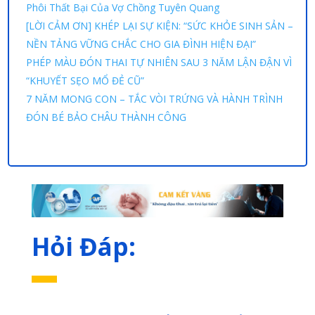
Phôi Thất Bại Của Vợ Chồng Tuyên Quang
[LỜI CẢM ƠN] KHÉP LẠI SỰ KIỆN: “SỨC KHỎE SINH SẢN –
NỀN TẢNG VỮNG CHẮC CHO GIA ĐÌNH HIỆN ĐẠI”
PHÉP MÀU ĐÓN THAI TỰ NHIÊN SAU 3 NĂM LẬN ĐẬN VÌ
“KHUYẾT SẸO MỔ ĐẺ CŨ”
7 NĂM MONG CON – TẮC VÒI TRỨNG VÀ HÀNH TRÌNH
ĐÓN BÉ BẢO CHÂU THÀNH CÔNG
Hỏi Đáp: