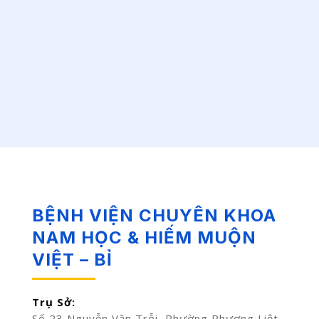
BỆNH VIỆN CHUYÊN KHOA
NAM HỌC & HIẾM MUỘN
VIỆT – BỈ
Trụ Sở:
Số 23 Nguyễn Văn Trỗi, Phường Phương Liệt,