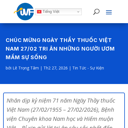
Tiếng Việt
CHÚC MỪNG NGÀY THẦY THUỐC VIỆT
NAM 27/02 TRI ÂN NHỮNG NGƯỜI ƯƠM
MẦM SỰ SỐNG
bởi
Lê Trọng Tâm
|
Th2 27, 2026
|
Tin Tức - Sự Kiện
Nhân dịp kỷ niệm 71 năm Ngày Thầy thuốc
Việt Nam (27/02/1955 – 27/02/2026), Bệnh
viện Chuyên khoa Nam học và Hiếm muộn
Việt – Bỉ xin gửi lời tri ân sâu sắc nhất đến