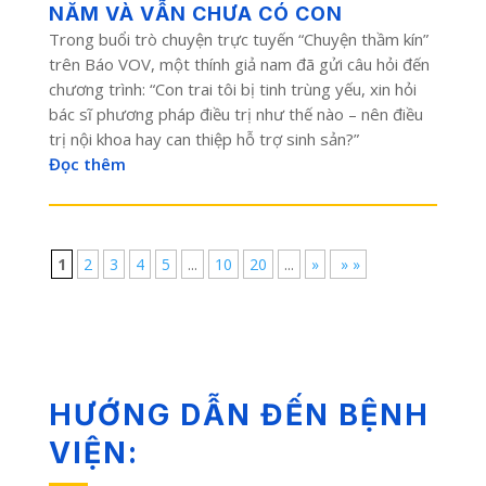
NĂM VÀ VẪN CHƯA CÓ CON
Trong buổi trò chuyện trực tuyến “Chuyện thầm kín”
trên Báo VOV, một thính giả nam đã gửi câu hỏi đến
chương trình: “Con trai tôi bị tinh trùng yếu, xin hỏi
bác sĩ phương pháp điều trị như thế nào – nên điều
trị nội khoa hay can thiệp hỗ trợ sinh sản?”
Đọc thêm
1
2
3
4
5
...
10
20
...
»
» »
HƯỚNG DẪN ĐẾN BỆNH
VIỆN: