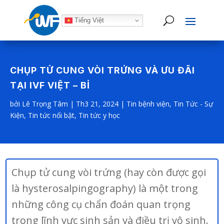
Tiếng Việt
CHỤP TỬ CUNG VÒI TRỨNG VÀ ƯU ĐÃI
TẠI IVF VIỆT – BỈ
bởi
Lê Trọng Tâm
|
Th3 21, 2024
|
Tin bệnh viện
,
Tin Tức - Sự
Kiện
,
Tin tức nổi bật
,
Tin tức y học
Chụp tử cung vòi trứng (hay còn được gọi
là hysterosalpingography) là một trong
những công cụ chẩn đoán quan trọng
trong lĩnh vực sinh sản và điều trị vô sinh.