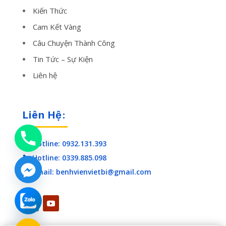
Kiến Thức
Cam Kết Vàng
Câu Chuyện Thành Công
Tin Tức – Sự Kiện
Liên hệ
Liên Hệ:
Hotline: 0932.131.393

Hotline: 0339.885.098

Email: benhvienvietbi@gmail.com

chaty
Hide