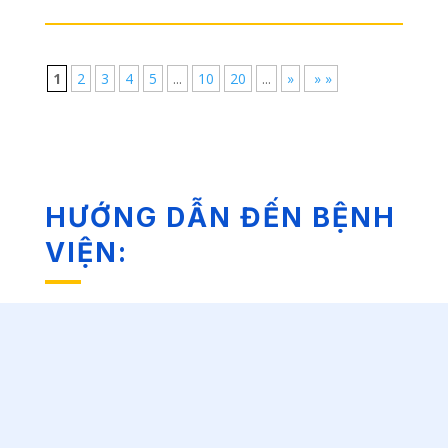
1
2
3
4
5
...
10
20
...
»
» »
HƯỚNG DẪN ĐẾN BỆNH
VIỆN: