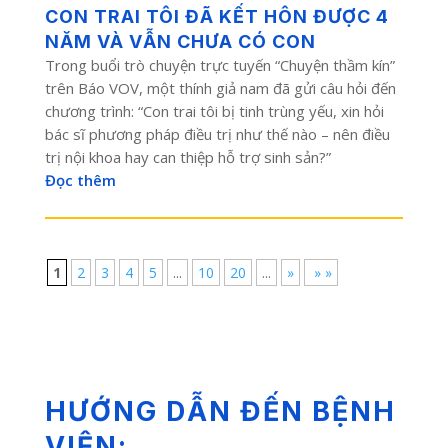
CON TRAI TÔI ĐÃ KẾT HÔN ĐƯỢC 4
NĂM VÀ VẪN CHƯA CÓ CON
Trong buổi trò chuyện trực tuyến “Chuyện thầm kín”
trên Báo VOV, một thính giả nam đã gửi câu hỏi đến
chương trình: “Con trai tôi bị tinh trùng yếu, xin hỏi
bác sĩ phương pháp điều trị như thế nào – nên điều
trị nội khoa hay can thiệp hỗ trợ sinh sản?”
Đọc thêm
1
2
3
4
5
...
10
20
...
»
» »
HƯỚNG DẪN ĐẾN BỆNH
VIỆN: