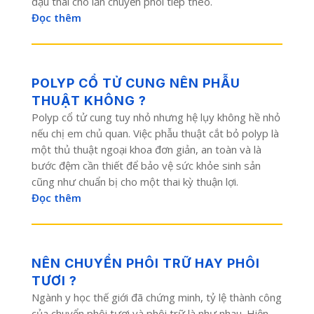
đậu thai cho lần chuyển phôi tiếp theo.
Đọc thêm
POLYP CỔ TỬ CUNG NÊN PHẪU
THUẬT KHÔNG ?
Polyp cổ tử cung tuy nhỏ nhưng hệ lụy không hề nhỏ
nếu chị em chủ quan. Việc phẫu thuật cắt bỏ polyp là
một thủ thuật ngoại khoa đơn giản, an toàn và là
bước đệm cần thiết để bảo vệ sức khỏe sinh sản
cũng như chuẩn bị cho một thai kỳ thuận lợi.
Đọc thêm
NÊN CHUYỂN PHÔI TRỮ HAY PHÔI
TƯƠI ?
Ngành y học thế giới đã chứng minh, tỷ lệ thành công
của chuyển phôi tươi và phôi trữ là như nhau. Hiện