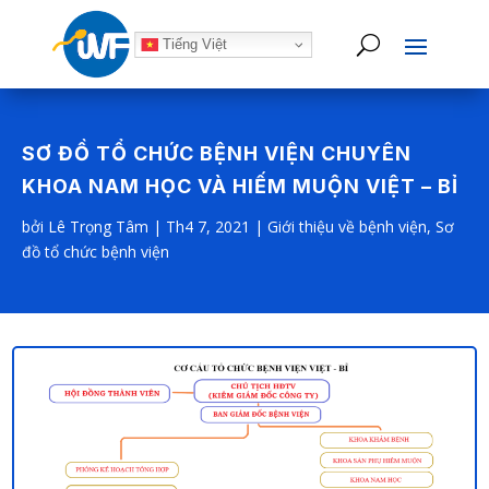
Tiếng Việt
SƠ ĐỒ TỔ CHỨC BỆNH VIỆN CHUYÊN
KHOA NAM HỌC VÀ HIẾM MUỘN VIỆT – BỈ
bởi
Lê Trọng Tâm
|
Th4 7, 2021
|
Giới thiệu về bệnh viện
,
Sơ
đồ tổ chức bệnh viện