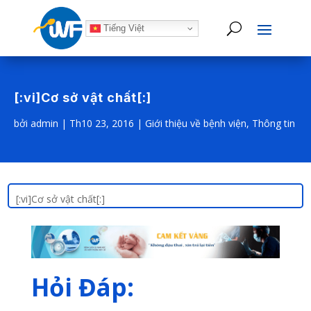
Tiếng Việt
[:vi]Cơ sở vật chất[:]
bởi
admin
|
Th10 23, 2016
|
Giới thiệu về bệnh viện
,
Thông tin
[:vi]Cơ sở vật chất[:]
Hỏi Đáp: