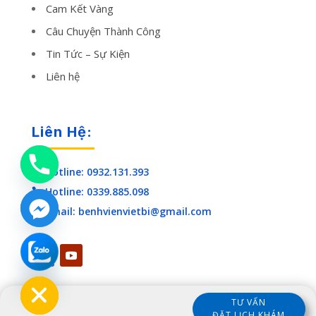
Cam Kết Vàng
Câu Chuyện Thành Công
Tin Tức – Sự Kiện
Liên hệ
Liên Hệ:
Hotline: 0932.131.393

Hotline: 0339.885.098

Email: benhvienvietbi@gmail.com

chaty
Hide
TƯ VẤN
ĐẶT LỊCH KHÁM