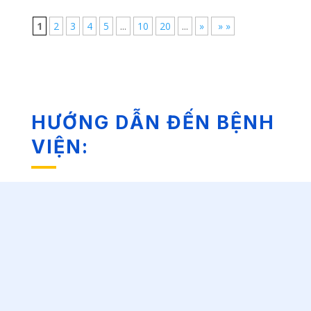
1
2
3
4
5
...
10
20
...
»
» »
HƯỚNG DẪN ĐẾN BỆNH
VIỆN: