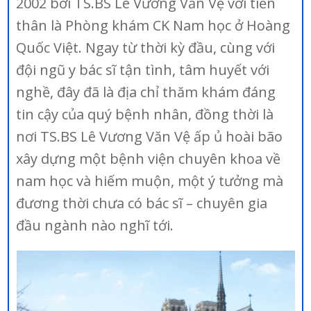
2002 bởi TS.BS Lê Vương Văn Vệ với tiền
thân là Phòng khám CK Nam học ở Hoàng
Quốc Việt. Ngay từ thời kỳ đầu, cùng với
đội ngũ y bác sĩ tận tình, tâm huyết với
nghề, đây đã là địa chỉ thăm khám đáng
tin cậy của quý bệnh nhân, đồng thời là
nơi TS.BS Lê Vương Văn Vệ ấp ủ hoài bão
xây dựng một bệnh viện chuyên khoa về
nam học và hiếm muộn, một ý tưởng mà
đương thời chưa có bác sĩ – chuyên gia
đầu ngành nào nghĩ tới.