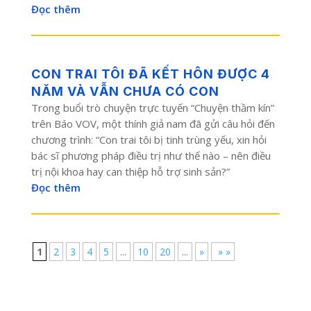
Đọc thêm
CON TRAI TÔI ĐÃ KẾT HÔN ĐƯỢC 4
NĂM VÀ VẪN CHƯA CÓ CON
Trong buổi trò chuyện trực tuyến “Chuyện thầm kín”
trên Báo VOV, một thính giả nam đã gửi câu hỏi đến
chương trình: “Con trai tôi bị tinh trùng yếu, xin hỏi
bác sĩ phương pháp điều trị như thế nào – nên điều
trị nội khoa hay can thiệp hỗ trợ sinh sản?”
Đọc thêm
1
2
3
4
5
...
10
20
...
»
» »