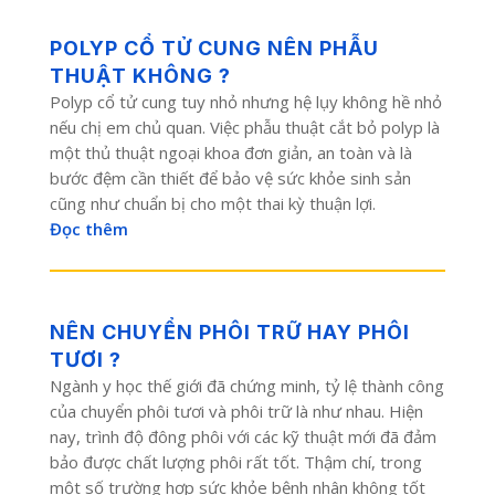
POLYP CỔ TỬ CUNG NÊN PHẪU
THUẬT KHÔNG ?
Polyp cổ tử cung tuy nhỏ nhưng hệ lụy không hề nhỏ
nếu chị em chủ quan. Việc phẫu thuật cắt bỏ polyp là
một thủ thuật ngoại khoa đơn giản, an toàn và là
bước đệm cần thiết để bảo vệ sức khỏe sinh sản
cũng như chuẩn bị cho một thai kỳ thuận lợi.
Đọc thêm
NÊN CHUYỂN PHÔI TRỮ HAY PHÔI
TƯƠI ?
Ngành y học thế giới đã chứng minh, tỷ lệ thành công
của chuyển phôi tươi và phôi trữ là như nhau. Hiện
nay, trình độ đông phôi với các kỹ thuật mới đã đảm
bảo được chất lượng phôi rất tốt. Thậm chí, trong
một số trường hợp sức khỏe bệnh nhân không tốt