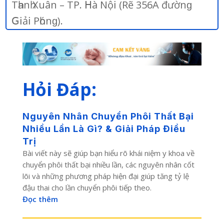
Тһаnһ Хuân – ТР. 𝖧à Nộ𝗂 (Rẽ 356А đườnɡ
𝖦𝗂ả𝗂 Рһónɡ).
Hỏi Đáp:
Nguyên Nhân Chuyển Phôi Thất Bại
Nhiều Lần Là Gì? & Giải Pháp Điều
Trị
Bài viết này sẽ giúp bạn hiểu rõ khái niệm y khoa về
chuyển phôi thất bại nhiều lần, các nguyên nhân cốt
lõi và những phương pháp hiện đại giúp tăng tỷ lệ
đậu thai cho lần chuyển phôi tiếp theo.
Đọc thêm