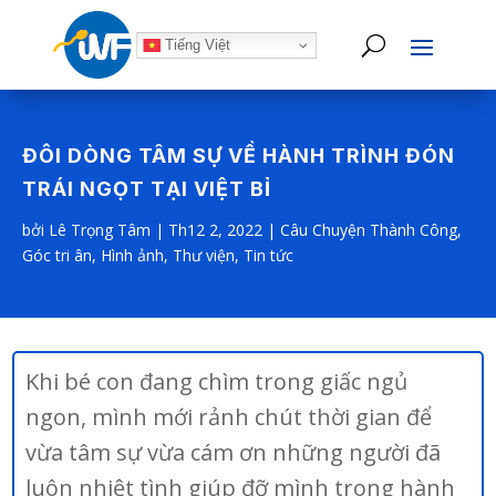
Tiếng Việt
ĐÔI DÒNG TÂM SỰ VỀ HÀNH TRÌNH ĐÓN
TRÁI NGỌT TẠI VIỆT BỈ
bởi
Lê Trọng Tâm
|
Th12 2, 2022
|
Câu Chuyện Thành Công
,
Góc tri ân
,
Hình ảnh
,
Thư viện
,
Tin tức
Khi bé con đang chìm trong giấc ngủ
ngon, mình mới rảnh chút thời gian để
vừa tâm sự vừa cám ơn những người đã
luôn nhiệt tình giúp đỡ mình trong hành