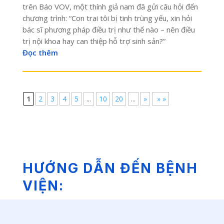
trên Báo VOV, một thính giả nam đã gửi câu hỏi đến
chương trình: “Con trai tôi bị tinh trùng yếu, xin hỏi
bác sĩ phương pháp điều trị như thế nào – nên điều
trị nội khoa hay can thiệp hỗ trợ sinh sản?”
Đọc thêm
1
2
3
4
5
...
10
20
...
»
» »
HƯỚNG DẪN ĐẾN BỆNH
VIỆN: