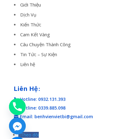
Giới Thiệu
Dịch Vụ
Kiến Thức
Cam Kết Vàng
Câu Chuyện Thành Công
Tin Tức – Sự Kiện
Liên hệ
Liên Hệ:
Hotline: 0932.131.393

Hotline: 0339.885.098

Email: benhvienvietbi@gmail.com

Theo dõi