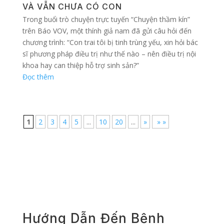
VÀ VẪN CHƯA CÓ CON
Trong buổi trò chuyện trực tuyến “Chuyện thầm kín”
trên Báo VOV, một thính giả nam đã gửi câu hỏi đến
chương trình: “Con trai tôi bị tinh trùng yếu, xin hỏi bác
sĩ phương pháp điều trị như thế nào – nên điều trị nội
khoa hay can thiệp hỗ trợ sinh sản?”
Đọc thêm
1
2
3
4
5
...
10
20
...
»
» »
Hướng Dẫn Đến Bệnh