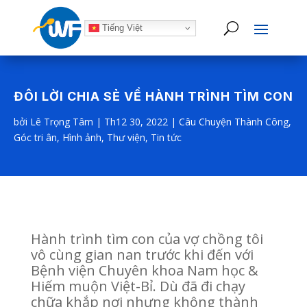
Tiếng Việt
ĐÔI LỜI CHIA SẺ VỀ HÀNH TRÌNH TÌM CON
bởi
Lê Trọng Tâm
|
Th12 30, 2022
|
Câu Chuyện Thành Công
,
Góc tri ân
,
Hình ảnh
,
Thư viện
,
Tin tức
Hành trình tìm con của vợ chồng tôi
vô cùng gian nan trước khi đến với
Bệnh viện Chuyên khoa Nam học &
Hiếm muộn Việt-Bỉ. Dù đã đi chạy
chữa khắp nơi nhưng không thành