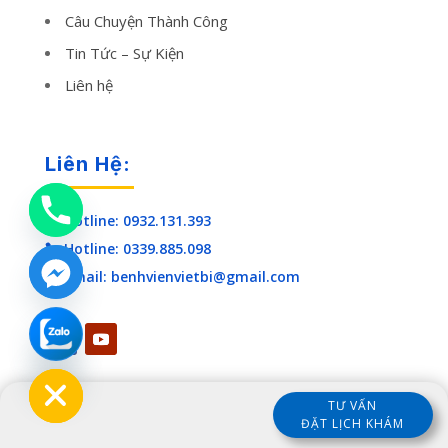
Câu Chuyện Thành Công
Tin Tức – Sự Kiện
Liên hệ
Liên Hệ:
Hotline: 0932.131.393

Hotline: 0339.885.098

Email: benhvienvietbi@gmail.com

chaty
Hide
TƯ VẤN
ĐẶT LỊCH KHÁM