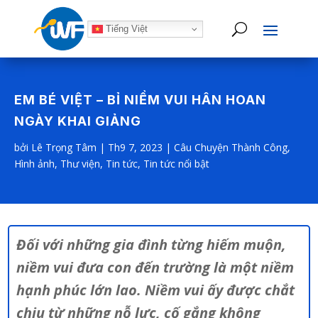
Tiếng Việt
EM BÉ VIỆT – BỈ NIỀM VUI HÂN HOAN
NGÀY KHAI GIẢNG
bởi
Lê Trọng Tâm
|
Th9 7, 2023
|
Câu Chuyện Thành Công
,
Hình ảnh
,
Thư viện
,
Tin tức
,
Tin tức nổi bật
Đối với những gia đình từng hiếm muộn,
niềm vui đưa con đến trường là một niềm
hạnh phúc lớn lao. Niềm vui ấy được chắt
chiu từ những nỗ lực, cố gắng không