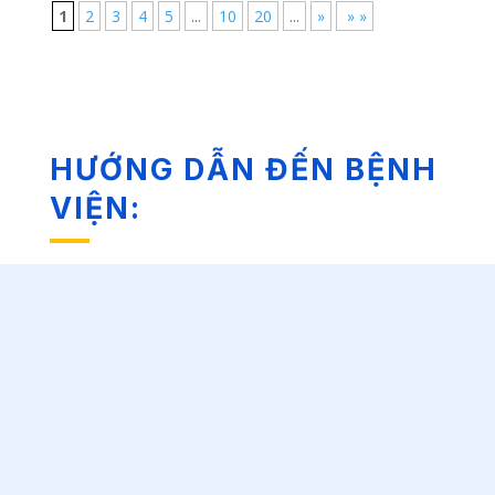
1
2
3
4
5
...
10
20
...
»
» »
HƯỚNG DẪN ĐẾN BỆNH
VIỆN: