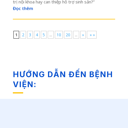
trị nội khoa hay can thiệp hỗ trợ sinh sản?”
Đọc thêm
1
2
3
4
5
...
10
20
...
»
» »
HƯỚNG DẪN ĐẾN BỆNH
VIỆN: