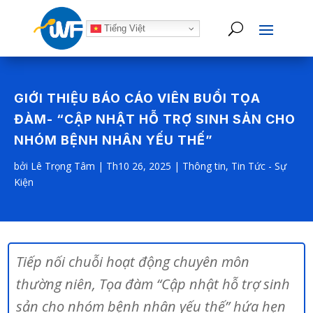
Tiếng Việt
GIỚI THIỆU BÁO CÁO VIÊN BUỔI TỌA
ĐÀM- “CẬP NHẬT HỖ TRỢ SINH SẢN CHO
NHÓM BỆNH NHÂN YẾU THẾ”
bởi
Lê Trọng Tâm
|
Th10 26, 2025
|
Thông tin
,
Tin Tức - Sự
Kiện
Tiếp nối chuỗi hoạt động chuyên môn
thường niên, Tọa đàm “Cập nhật hỗ trợ sinh
sản cho nhóm bệnh nhân yếu thế” hứa hẹn