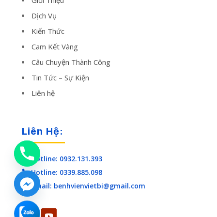
Dịch Vụ
Kiến Thức
Cam Kết Vàng
Câu Chuyện Thành Công
Tin Tức – Sự Kiện
Liên hệ
Liên Hệ:
Hotline: 0932.131.393

Hotline: 0339.885.098

Email: benhvienvietbi@gmail.com
