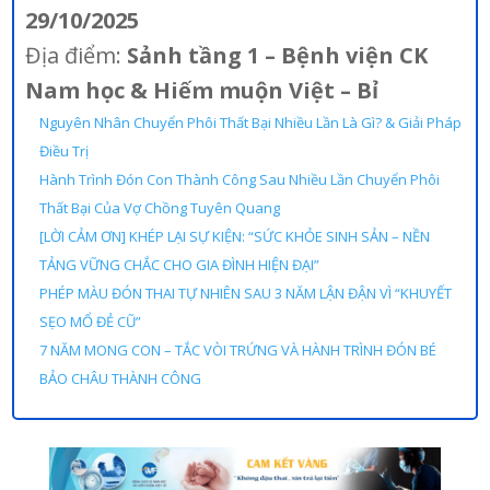
29/10/2025
Địa điểm:
Sảnh tầng 1 – Bệnh viện CK
Nam học & Hiếm muộn Việt – Bỉ
Nguyên Nhân Chuyển Phôi Thất Bại Nhiều Lần Là Gì? & Giải Pháp
Điều Trị
Hành Trình Đón Con Thành Công Sau Nhiều Lần Chuyển Phôi
Thất Bại Của Vợ Chồng Tuyên Quang
[LỜI CẢM ƠN] KHÉP LẠI SỰ KIỆN: “SỨC KHỎE SINH SẢN – NỀN
TẢNG VỮNG CHẮC CHO GIA ĐÌNH HIỆN ĐẠI”
PHÉP MÀU ĐÓN THAI TỰ NHIÊN SAU 3 NĂM LẬN ĐẬN VÌ “KHUYẾT
SẸO MỔ ĐẺ CŨ”
7 NĂM MONG CON – TẮC VÒI TRỨNG VÀ HÀNH TRÌNH ĐÓN BÉ
BẢO CHÂU THÀNH CÔNG