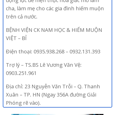
động lực để hiện thực hoá giấc mơ làm
cha, làm mẹ cho các gia đình hiếm muộn
trên cả nước.
BỆNH VIỆN CK NAM HỌC & HIẾM MUỘN
VIỆT – BỈ
Điện thoại: 0935.938.268 – 0932.131.393
Trợ lý – TS.BS Lê Vương Văn Vệ:
0903.251.961
Địa chỉ: 23 Nguyễn Văn Trỗi – Q. Thanh
Xuân – TP. HN (Ngay 356A đường Giải
Phóng rẽ vào).