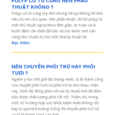
POLYP CỔ TỬ CUNG NÊN PHẪU
THUẬT KHÔNG ?
Polyp cổ tử cung tuy nhỏ nhưng hệ lụy không hề nhỏ
nếu chị em chủ quan. Việc phẫu thuật cắt bỏ polyp là
một thủ thuật ngoại khoa đơn giản, an toàn và là
bước đệm cần thiết để bảo vệ sức khỏe sinh sản
cũng như chuẩn bị cho một thai kỳ thuận lợi.
Đọc thêm
NÊN CHUYỂN PHÔI TRỮ HAY PHÔI
TƯƠI ?
Ngành y học thế giới đã chứng minh, tỷ lệ thành công
của chuyển phôi tươi và phôi trữ là như nhau. Hiện
nay, trình độ đông phôi với các kỹ thuật mới đã đảm
bảo được chất lượng phôi rất tốt. Thậm chí, trong
một số trường hợp sức khỏe bệnh nhân không tốt
hay bị quá kích buồng trứng thì chuyển phôi trữ sẽ
có tỷ lệ thành công cao hơn.