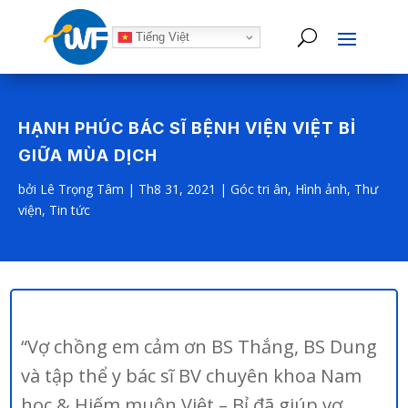
Tiếng Việt
HẠNH PHÚC BÁC SĨ BỆNH VIỆN VIỆT BỈ
GIỮA MÙA DỊCH
bởi
Lê Trọng Tâm
|
Th8 31, 2021
|
Góc tri ân
,
Hình ảnh
,
Thư
viện
,
Tin tức
“Vợ chồng em cảm ơn BS Thắng, BS Dung
và tập thể y bác sĩ BV chuyên khoa Nam
học & Hiếm muộn Việt – Bỉ đã giúp vợ