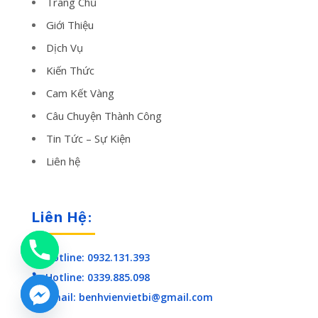
Trang Chủ
Giới Thiệu
Dịch Vụ
Kiến Thức
Cam Kết Vàng
Câu Chuyện Thành Công
Tin Tức – Sự Kiện
Liên hệ
Liên Hệ:
Hotline: 0932.131.393

Hotline: 0339.885.098

Email: benhvienvietbi@gmail.com
