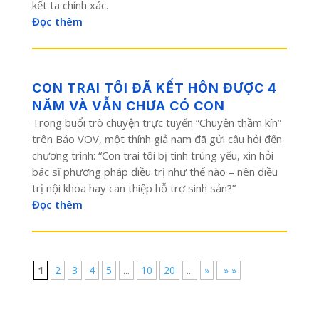
kết ta chính xác.
Đọc thêm
CON TRAI TÔI ĐÃ KẾT HÔN ĐƯỢC 4
NĂM VÀ VẪN CHƯA CÓ CON
Trong buổi trò chuyện trực tuyến “Chuyện thầm kín”
trên Báo VOV, một thính giả nam đã gửi câu hỏi đến
chương trình: “Con trai tôi bị tinh trùng yếu, xin hỏi
bác sĩ phương pháp điều trị như thế nào – nên điều
trị nội khoa hay can thiệp hỗ trợ sinh sản?”
Đọc thêm
1
2
3
4
5
...
10
20
...
»
» »