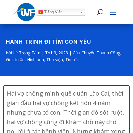
Tiếng Việt
HÀNH TRÌNH ĐI TÌM CON YÊU
bởi
Lê Trọng Tâm
|
Th1 3, 2023
|
Câu Chuyện Thành Công
,
Góc tri ân
,
Hình ảnh
,
Thư viện
,
Tin tức
Hai vợ chồng mình quê quán Lào Cai, thời
gian đầu hai vợ chồng kết hôn 4 năm
nhưng chưa có con. Thời gian đó sốt ruột,
hai vợ chồng cũng đi khám chỗ này chỗ
nọ, rồi ở các bệnh viện. Nhưng khám xong