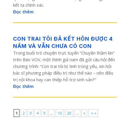
kết ta chính xác.
Đọc thêm
CON TRAI TÔI ĐÃ KẾT HÔN ĐƯỢC 4
NĂM VÀ VẪN CHƯA CÓ CON
Trong buổi trò chuyện trực tuyến “Chuyện thầm kín”
trên Báo VOV, một thính giả nam đã gửi câu hỏi đến
chương trình: “Con trai tôi bị tinh trùng yếu, xin hỏi
bác sĩ phương pháp điều trị như thế nào – nên điều
trị nội khoa hay can thiệp hỗ trợ sinh sản?”
Đọc thêm
1
2
3
4
5
...
10
20
...
»
» »