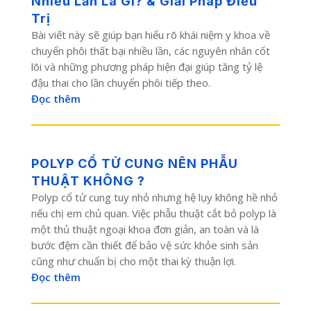
Nhiều Lần Là Gì? & Giải Pháp Điều
Trị
Bài viết này sẽ giúp bạn hiểu rõ khái niệm y khoa về
chuyển phôi thất bại nhiều lần, các nguyên nhân cốt
lõi và những phương pháp hiện đại giúp tăng tỷ lệ
đậu thai cho lần chuyển phôi tiếp theo.
Đọc thêm
POLYP CỔ TỬ CUNG NÊN PHẪU
THUẬT KHÔNG ?
Polyp cổ tử cung tuy nhỏ nhưng hệ lụy không hề nhỏ
nếu chị em chủ quan. Việc phẫu thuật cắt bỏ polyp là
một thủ thuật ngoại khoa đơn giản, an toàn và là
bước đệm cần thiết để bảo vệ sức khỏe sinh sản
cũng như chuẩn bị cho một thai kỳ thuận lợi.
Đọc thêm