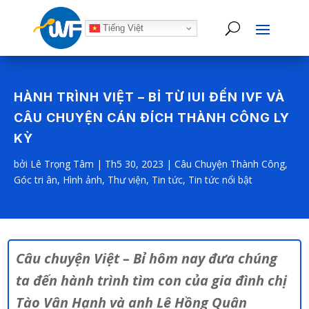
Tiếng Việt
HÀNH TRÌNH VIỆT – BỈ TỪ IUI ĐẾN IVF VÀ
CÂU CHUYỆN CÁN ĐÍCH THÀNH CÔNG LY
KỲ
bởi
Lê Trọng Tâm
|
Th5 30, 2023
|
Câu Chuyện Thành Công
,
Góc tri ân
,
Hình ảnh
,
Thư viện
,
Tin tức
,
Tin tức nổi bật
Câu chuyện Việt – Bỉ hôm nay đưa chúng
ta đến hành trình tìm con của gia đình chị
Tào Vân Hạnh và anh Lê Hồng Quân