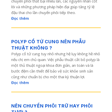
chuyển phôi thất bại nhiều lần, các nguyên nhân cốt
lõi và những phương pháp hiện đại giúp tăng tỷ lệ
đậu thai cho lần chuyển phôi tiếp theo.
Đọc thêm
POLYP CỔ TỬ CUNG NÊN PHẪU
THUẬT KHÔNG ?
Polyp cổ tử cung tuy nhỏ nhưng hệ lụy không hề nhỏ
nếu chị em chủ quan. Việc phẫu thuật cắt bỏ polyp là
một thủ thuật ngoại khoa đơn giản, an toàn và là
bước đệm cần thiết để bảo vệ sức khỏe sinh sản
cũng như chuẩn bị cho một thai kỳ thuận lợi.
Đọc thêm
NÊN CHUYỂN PHÔI TRỮ HAY PHÔI