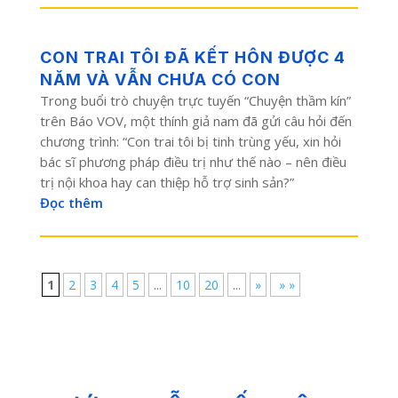
CON TRAI TÔI ĐÃ KẾT HÔN ĐƯỢC 4
NĂM VÀ VẪN CHƯA CÓ CON
Trong buổi trò chuyện trực tuyến “Chuyện thầm kín”
trên Báo VOV, một thính giả nam đã gửi câu hỏi đến
chương trình: “Con trai tôi bị tinh trùng yếu, xin hỏi
bác sĩ phương pháp điều trị như thế nào – nên điều
trị nội khoa hay can thiệp hỗ trợ sinh sản?”
Đọc thêm
1
2
3
4
5
...
10
20
...
»
» »