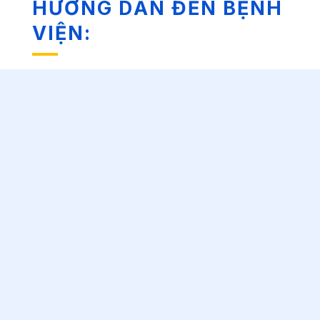
HƯỚNG DẪN ĐẾN BỆNH
VIỆN: