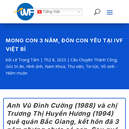
Tiếng Việt
MONG CON 3 NĂM, ĐÓN CON YÊU TẠI IVF
VIỆT BỈ
bởi
Lê Trọng Tâm
|
Th2 8, 2023
|
Câu Chuyện Thành Công
,
Góc tri ân
,
Hình ảnh
,
Nam Khoa
,
Thư viện
,
Tin tức
,
Vô sinh -
Hiếm muộn
Anh Vũ Đình Cường (1988) và chị
Trương Thị Huyền Hương (1994)
quê quán Bắc Giang, kết hôn đã 3