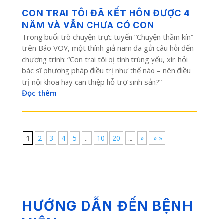
CON TRAI TÔI ĐÃ KẾT HÔN ĐƯỢC 4
NĂM VÀ VẪN CHƯA CÓ CON
Trong buổi trò chuyện trực tuyến “Chuyện thầm kín”
trên Báo VOV, một thính giả nam đã gửi câu hỏi đến
chương trình: “Con trai tôi bị tinh trùng yếu, xin hỏi
bác sĩ phương pháp điều trị như thế nào – nên điều
trị nội khoa hay can thiệp hỗ trợ sinh sản?”
Đọc thêm
1
2
3
4
5
...
10
20
...
»
» »
HƯỚNG DẪN ĐẾN BỆNH