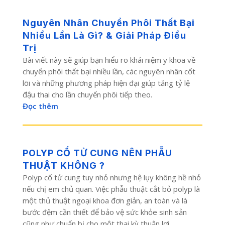
Nguyên Nhân Chuyển Phôi Thất Bại
Nhiều Lần Là Gì? & Giải Pháp Điều
Trị
Bài viết này sẽ giúp bạn hiểu rõ khái niệm y khoa về
chuyển phôi thất bại nhiều lần, các nguyên nhân cốt
lõi và những phương pháp hiện đại giúp tăng tỷ lệ
đậu thai cho lần chuyển phôi tiếp theo.
Đọc thêm
POLYP CỔ TỬ CUNG NÊN PHẪU
THUẬT KHÔNG ?
Polyp cổ tử cung tuy nhỏ nhưng hệ lụy không hề nhỏ
nếu chị em chủ quan. Việc phẫu thuật cắt bỏ polyp là
một thủ thuật ngoại khoa đơn giản, an toàn và là
bước đệm cần thiết để bảo vệ sức khỏe sinh sản
cũng như chuẩn bị cho một thai kỳ thuận lợi.