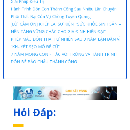
Giải Pháp Điều Trị
Hành Trình Đón Con Thành Công Sau Nhiều Lần Chuyển
Phôi Thất Bại Của Vợ Chồng Tuyên Quang
[LỜI CẢM ƠN] KHÉP LẠI SỰ KIỆN: “SỨC KHỎE SINH SẢN –
NỀN TẢNG VỮNG CHẮC CHO GIA ĐÌNH HIỆN ĐẠI”
PHÉP MÀU ĐÓN THAI TỰ NHIÊN SAU 3 NĂM LẬN ĐẬN VÌ
“KHUYẾT SẸO MỔ ĐẺ CŨ”
7 NĂM MONG CON – TẮC VÒI TRỨNG VÀ HÀNH TRÌNH
ĐÓN BÉ BẢO CHÂU THÀNH CÔNG
Hỏi Đáp: