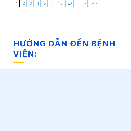
1
2
3
4
5
...
10
20
...
»
» »
HƯỚNG DẪN ĐẾN BỆNH
VIỆN: