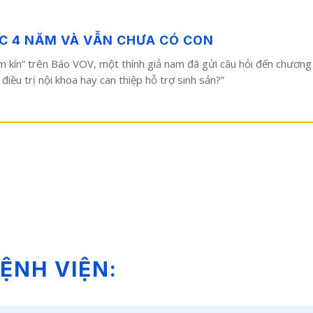
ỢC 4 NĂM VÀ VẪN CHƯA CÓ CON
kín” trên Báo VOV, một thính giả nam đã gửi câu hỏi đến chương trìn
điều trị nội khoa hay can thiệp hỗ trợ sinh sản?”
ỆNH VIỆN: