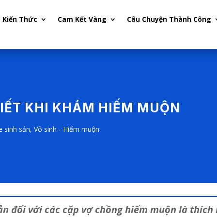
Kiến Thức
Cam Kết Vàng
Câu Chuyện Thành Công
BIẾT KHI KHÁM HIẾM MUỘN
e sinh sản
,
Vô sinh - Hiếm muộn
ản đối với các cặp vợ chồng hiếm muộn là thíc