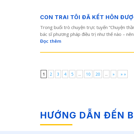
CON TRAI TÔI ĐÃ KẾT HÔN ĐƯ
Trong buổi trò chuyện trực tuyến “Chuyện thầm 
bác sĩ phương pháp điều trị như thế nào – nên 
Đọc thêm
1
2
3
4
5
...
10
20
...
»
» »
HƯỚNG DẪN ĐẾN B