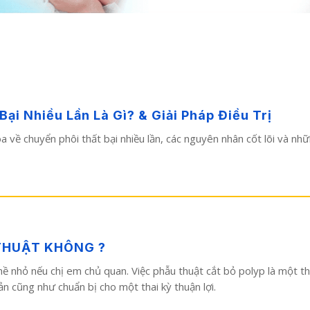
i Nhiều Lần Là Gì? & Giải Pháp Điều Trị
hoa về chuyển phôi thất bại nhiều lần, các nguyên nhân cốt lõi và n
THUẬT KHÔNG ?
ề nhỏ nếu chị em chủ quan. Việc phẫu thuật cắt bỏ polyp là một th
n cũng như chuẩn bị cho một thai kỳ thuận lợi.