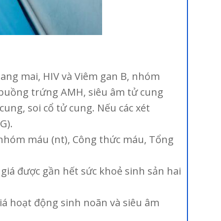
iang mai, HIV và Viêm gan B, nhóm
ữ buồng trứng AMH, siêu âm tử cung
ung, soi cổ tử cung. Nếu các xét
G).
, nhóm máu (nt), Công thức máu, Tổng
 giá được gần hết sức khoẻ sinh sản hai
h giá hoạt động sinh noãn và siêu âm