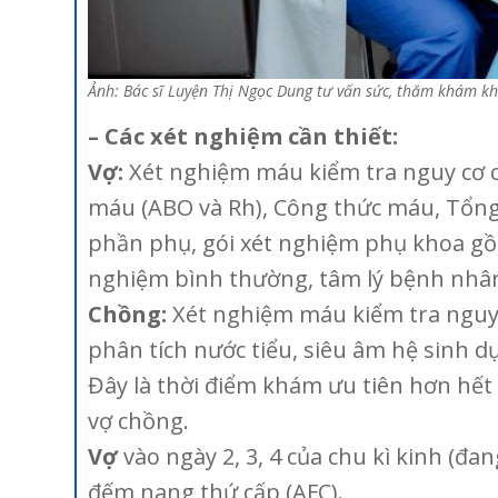
Ảnh: Bác sĩ Luyện Thị Ngọc Dung tư vấn sức, thăm khám k
– Các xét nghiệm cần thiết:
Vợ:
Xét nghiệm máu kiểm tra nguy cơ c
máu (ABO và Rh), Công thức máu, Tổng 
phần phụ, gói xét nghiệm phụ khoa gồm 
nghiệm bình thường, tâm lý bệnh nhân
Chồng:
Xét nghiệm máu kiểm tra nguy 
phân tích nước tiểu, siêu âm hệ sinh dụ
Đây là thời điểm khám ưu tiên hơn hết 
vợ chồng.
Vợ
vào ngày 2, 3, 4 của chu kì kinh (đa
đếm nang thứ cấp (AFC).