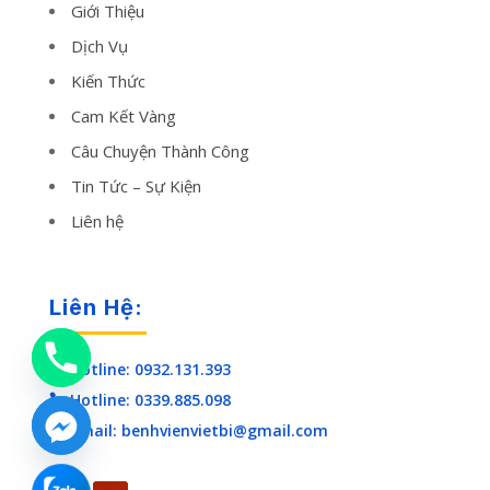
Giới Thiệu
Dịch Vụ
Kiến Thức
Cam Kết Vàng
Câu Chuyện Thành Công
Tin Tức – Sự Kiện
Liên hệ
Liên Hệ:
Hotline: 0932.131.393

Hotline: 0339.885.098

Email: benhvienvietbi@gmail.com
