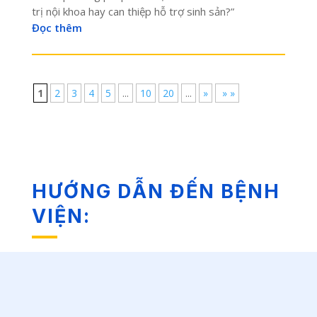
trị nội khoa hay can thiệp hỗ trợ sinh sản?”
Đọc thêm
1
2
3
4
5
...
10
20
...
»
» »
HƯỚNG DẪN ĐẾN BỆNH
VIỆN: