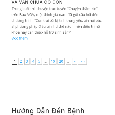
VÀ VẪN CHƯA CÓ CON
Trong buổi trò chuyện trực tuyến “Chuyện thầm kín”
trên Báo VOV, một thính giả nam đã gửi câu hỏi đến
chương trình: “Con trai tôi bị tinh trùng yếu, xin hỏi bác
sĩ phương pháp điều trị như thế nào – nên điều trị nội
khoa hay can thiệp hỗ trợ sinh sản?”
Đọc thêm
1
2
3
4
5
...
10
20
...
»
» »
Hướng Dẫn Đến Bệnh