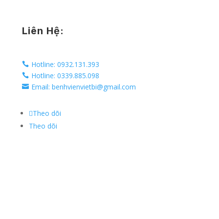
Liên Hệ:
Hotline: 0932.131.393

Hotline: 0339.885.098

Email: benhvienvietbi@gmail.com

Theo dõi
Theo dõi