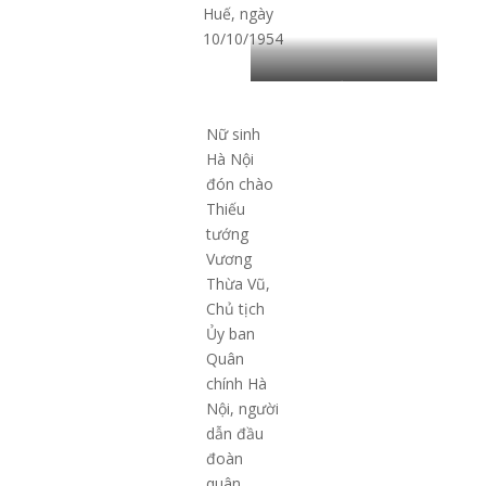
Huế, ngày
10/10/1954
Nhân dân Thủ đô vui mừng
đón Đoàn quân Giải phóng
Nữ sinh
ngày 10/10/1954
Hà Nội
đón chào
Thiếu
tướng
Vương
Thừa Vũ,
Chủ tịch
Ủy ban
Quân
chính Hà
Nội, người
dẫn đầu
đoàn
quân