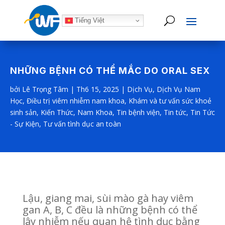
Tiếng Việt
NHỮNG BỆNH CÓ THỂ MẮC DO ORAL SEX
bởi
Lê Trọng Tâm
|
Th6 15, 2025
|
Dịch Vụ
,
Dịch Vụ Nam
Học
,
Điều trị viêm nhiễm nam khoa
,
Khám và tư vấn sức khoẻ
sinh sản
,
Kiến Thức
,
Nam Khoa
,
Tin bệnh viện
,
Tin tức
,
Tin Tức
- Sự Kiện
,
Tư vấn tình dục an toàn
Lậu, giang mai, sùi mào gà hay viêm
gan A, B, C đều là những bệnh có thể
lây nhiễm nếu quan hệ tình dục bằng