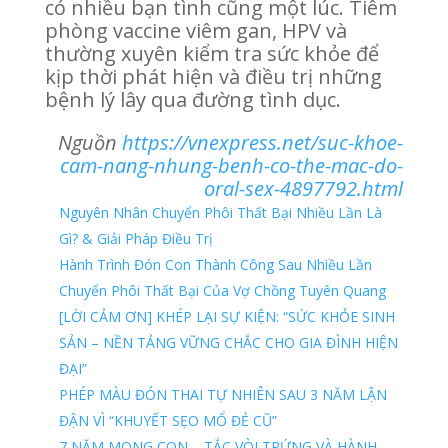
có nhiều bạn tình cũng một lúc. Tiêm
phòng vaccine viêm gan, HPV và
thường xuyên kiểm tra sức khỏe để
kịp thời phát hiện và điều trị những
bệnh lý lây qua đường tình dục.
Nguồn
https://vnexpress.net/suc-khoe-
cam-nang-nhung-benh-co-the-mac-do-
oral-sex-4897792.html
Nguyên Nhân Chuyển Phôi Thất Bại Nhiều Lần Là
Gì? & Giải Pháp Điều Trị
Hành Trình Đón Con Thành Công Sau Nhiều Lần
Chuyển Phôi Thất Bại Của Vợ Chồng Tuyên Quang
[LỜI CẢM ƠN] KHÉP LẠI SỰ KIỆN: “SỨC KHỎE SINH
SẢN – NỀN TẢNG VỮNG CHẮC CHO GIA ĐÌNH HIỆN
ĐẠI”
PHÉP MÀU ĐÓN THAI TỰ NHIÊN SAU 3 NĂM LẬN
ĐẬN VÌ “KHUYẾT SẸO MỔ ĐẺ CŨ”
7 NĂM MONG CON – TẮC VÒI TRỨNG VÀ HÀNH