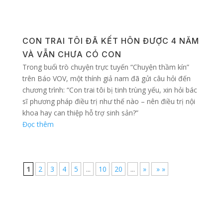
CON TRAI TÔI ĐÃ KẾT HÔN ĐƯỢC 4 NĂM
VÀ VẪN CHƯA CÓ CON
Trong buổi trò chuyện trực tuyến “Chuyện thầm kín”
trên Báo VOV, một thính giả nam đã gửi câu hỏi đến
chương trình: “Con trai tôi bị tinh trùng yếu, xin hỏi bác
sĩ phương pháp điều trị như thế nào – nên điều trị nội
khoa hay can thiệp hỗ trợ sinh sản?”
Đọc thêm
1
2
3
4
5
...
10
20
...
»
» »