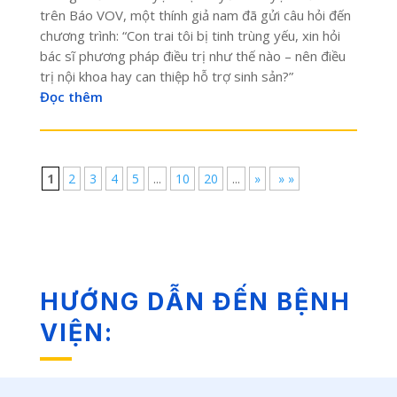
trên Báo VOV, một thính giả nam đã gửi câu hỏi đến
chương trình: “Con trai tôi bị tinh trùng yếu, xin hỏi
bác sĩ phương pháp điều trị như thế nào – nên điều
trị nội khoa hay can thiệp hỗ trợ sinh sản?”
Đọc thêm
1
2
3
4
5
...
10
20
...
»
» »
HƯỚNG DẪN ĐẾN BỆNH
VIỆN: