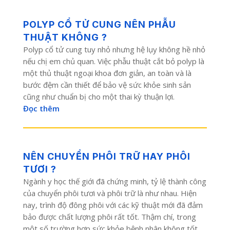
POLYP CỔ TỬ CUNG NÊN PHẪU
THUẬT KHÔNG ?
Polyp cổ tử cung tuy nhỏ nhưng hệ lụy không hề nhỏ
nếu chị em chủ quan. Việc phẫu thuật cắt bỏ polyp là
một thủ thuật ngoại khoa đơn giản, an toàn và là
bước đệm cần thiết để bảo vệ sức khỏe sinh sản
cũng như chuẩn bị cho một thai kỳ thuận lợi.
Đọc thêm
NÊN CHUYỂN PHÔI TRỮ HAY PHÔI
TƯƠI ?
Ngành y học thế giới đã chứng minh, tỷ lệ thành công
của chuyển phôi tươi và phôi trữ là như nhau. Hiện
nay, trình độ đông phôi với các kỹ thuật mới đã đảm
bảo được chất lượng phôi rất tốt. Thậm chí, trong
một số trường hợp sức khỏe bệnh nhân không tốt