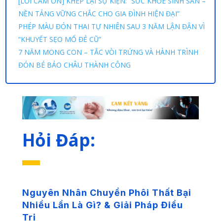
[LỜI CẢM ƠN] KHÉP LẠI SỰ KIỆN: “SỨC KHỎE SINH SẢN –
NỀN TẢNG VỮNG CHẮC CHO GIA ĐÌNH HIỆN ĐẠI”
PHÉP MÀU ĐÓN THAI TỰ NHIÊN SAU 3 NĂM LẬN ĐẬN VÌ
“KHUYẾT SẸO MỔ ĐẺ CŨ”
7 NĂM MONG CON – TẮC VÒI TRỨNG VÀ HÀNH TRÌNH
ĐÓN BÉ BẢO CHÂU THÀNH CÔNG
Hỏi Đáp:
Nguyên Nhân Chuyển Phôi Thất Bại
Nhiều Lần Là Gì? & Giải Pháp Điều
Trị