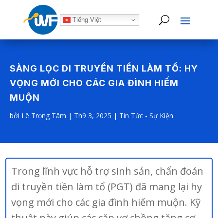
Tiếng Việt
SÀNG LỌC DI TRUYỀN TIỀN LÀM TỔ: HY
VỌNG MỚI CHO CÁC GIA ĐÌNH HIẾM
MUỘN
bởi
Lê Trọng Tâm
|
Th9 3, 2025
|
Tin Tức - Sự Kiện
Trong lĩnh vực hỗ trợ sinh sản, chẩn đoán
di truyền tiền làm tổ (PGT) đã mang lại hy
vọng mới cho các gia đình hiếm muộn. Kỹ
thuật này giúp các cặp vợ chồng tăng cơ