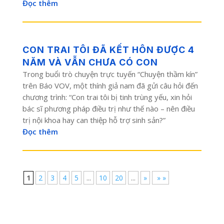
Đọc thêm
CON TRAI TÔI ĐÃ KẾT HÔN ĐƯỢC 4
NĂM VÀ VẪN CHƯA CÓ CON
Trong buổi trò chuyện trực tuyến “Chuyện thầm kín”
trên Báo VOV, một thính giả nam đã gửi câu hỏi đến
chương trình: “Con trai tôi bị tinh trùng yếu, xin hỏi
bác sĩ phương pháp điều trị như thế nào – nên điều
trị nội khoa hay can thiệp hỗ trợ sinh sản?”
Đọc thêm
1
2
3
4
5
...
10
20
...
»
» »