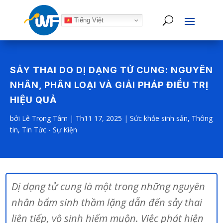
Tiếng Việt
SẢY THAI DO DỊ DẠNG TỬ CUNG: NGUYÊN
NHÂN, PHÂN LOẠI VÀ GIẢI PHÁP ĐIỀU TRỊ
HIỆU QUẢ
bởi
Lê Trọng Tâm
|
Th11 17, 2025
|
Sức khỏe sinh sản
,
Thông
tin
,
Tin Tức - Sự Kiện
Dị dạng tử cung là một trong những nguyên
nhân bẩm sinh thầm lặng dẫn đến sảy thai
liên tiếp, vô sinh hiếm muộn. Việc phát hiện