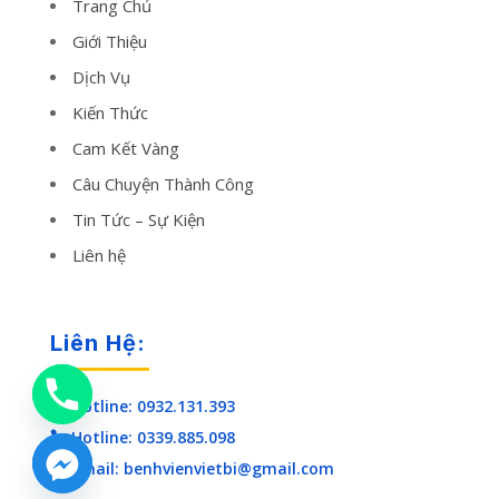
Trang Chủ
Giới Thiệu
Dịch Vụ
Kiến Thức
Cam Kết Vàng
Câu Chuyện Thành Công
Tin Tức – Sự Kiện
Liên hệ
Liên Hệ:
Hotline: 0932.131.393

Hotline: 0339.885.098

Email: benhvienvietbi@gmail.com
