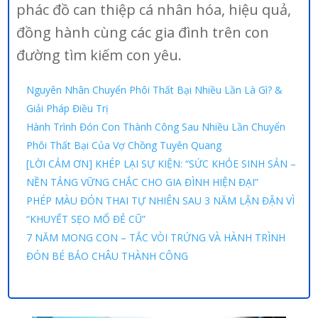
phác đồ can thiệp cá nhân hóa, hiệu quả,
đồng hành cùng các gia đình trên con
đường tìm kiếm con yêu.
Nguyên Nhân Chuyển Phôi Thất Bại Nhiều Lần Là Gì? &
Giải Pháp Điều Trị
Hành Trình Đón Con Thành Công Sau Nhiều Lần Chuyển
Phôi Thất Bại Của Vợ Chồng Tuyên Quang
[LỜI CẢM ƠN] KHÉP LẠI SỰ KIỆN: “SỨC KHỎE SINH SẢN –
NỀN TẢNG VỮNG CHẮC CHO GIA ĐÌNH HIỆN ĐẠI”
PHÉP MÀU ĐÓN THAI TỰ NHIÊN SAU 3 NĂM LẬN ĐẬN VÌ
“KHUYẾT SẸO MỔ ĐẺ CŨ”
7 NĂM MONG CON – TẮC VÒI TRỨNG VÀ HÀNH TRÌNH
ĐÓN BÉ BẢO CHÂU THÀNH CÔNG