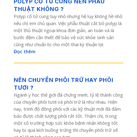
POLYP CỔ TỬ CUNG NÊN PHẪU
THUẬT KHÔNG ?
Polyp cổ tử cung tuy nhỏ nhưng hệ lụy không hề nhỏ
nếu chị em chủ quan. Việc phẫu thuật cắt bỏ polyp là
một thủ thuật ngoại khoa đơn giản, an toàn và là
bước đệm cần thiết để bảo vệ sức khỏe sinh sản
cũng như chuẩn bị cho một thai kỳ thuận lợi.
Đọc thêm
NÊN CHUYỂN PHÔI TRỮ HAY PHÔI
TƯƠI ?
Ngành y học thế giới đã chứng minh, tỷ lệ thành công
của chuyển phôi tươi và phôi trữ là như nhau. Hiện
nay, trình độ đông phôi với các kỹ thuật mới đã đảm
bảo được chất lượng phôi rất tốt. Thậm chí, trong
một số trường hợp sức khỏe bệnh nhân không tốt
hay bị quá kích buồng trứng thì chuyển phôi trữ sẽ
có tỷ lệ thành công cao hơn.